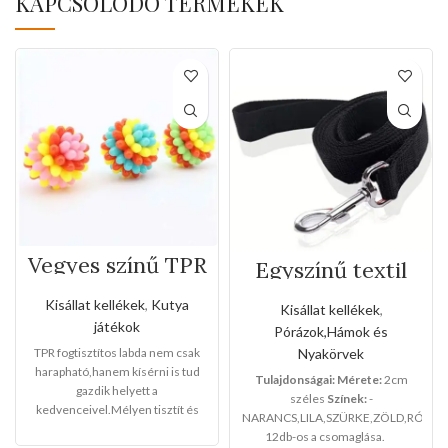
KAPCSOLÓDÓ TERMÉKEK
Vegyes színű TPR
Egyszínű textil
fogtisztítos labda
kézipóráz(Közep
es méret)
Kisállat kellékek
,
Kutya
Kisállat kellékek
,
játékok
Pórázok,Hámok és
Nyakörvek
TPR fogtisztítos labda nem csak
harapható,hanem kísérni is tud
Tulajdonságai:
Mérete:
2cm
gazdik helyett a
széles
Színek:
-
kedvenceivel.Mélyen tisztít és
NARANCS,LILA,SZÜRKE,ZÖLD,RÓZSAS
maszírozza a fogazatot.Magas a
12db-os a csomaglása.
rugalmassága.
Mérete: 8cm
Ez