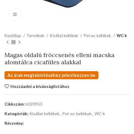
kattints a kinagyításhoz
Kezdőlap
Termékek
Kisállat kellékek
Pet wc kellékek
WC-k
Magas oldalú fröccsenés elleni macska
alomtálca cicafüles alakkal
Az árak megtekintéséhez jelentkezzen be
Hozzáadni a kívánságlistához
Cikkszám:
k020953
Kategóriák:
Kisállat kellékek
,
Pet wc kellékek
,
WC-k
Részvény: