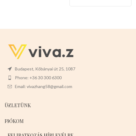
egy igazi kutyabarát,válasszon
nyugodtan!
Budapest, Kőbányai út 25, 1087
Phone: +36 30 300 6300
Email: vivazhang58@gmail.com
ÜZLETÜNK
FIÓKOM
FELIRATKOZÁS HÍRLEVÉLRE