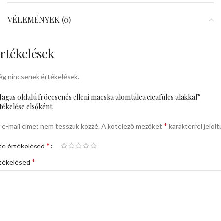
VÉLEMÉNYEK (0)
rtékelések
g nincsenek értékelések.
agas oldalú fröccsenés elleni macska alomtálca cicafüles alakkal”
tékelése elsőként
*
 e-mail címet nem tesszük közzé.
A kötelező mezőket
karakterrel jelölt
*
te értékelésed
*
tékelésed