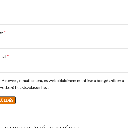
*
év
*
mail
A nevem, e-mail címem, és weboldalcímem mentése a böngészőben a
vetkező hozzászólásomhoz.