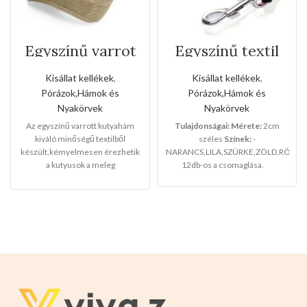
Egyszínű varrot
Egyszínű textil
kutyahám(Kis
kézipóráz(Közep
méret)
es méret)
Kisállat kellékek
,
Kisállat kellékek
,
Pórázok,Hámok és
Pórázok,Hámok és
Nyakörvek
Nyakörvek
Az egyszínű varrott kutyahám
Tulajdonságai:
Mérete:
2cm
kiváló minőségű textilből
széles
Színek:
-
készült,kémyelmesen érezhetik
NARANCS,LILA,SZÜRKE,ZÖLD,RÓZSAS
a kutyusok a meleg
12db-os a csomaglása.
hámban,sétáltatásnál a
kedvencei lesz a
legkáprázatosabb az utcán.Télen
megvéd a lehülés ellen.Nagyon
rugalmas,nyáron szellőző hatása
van a forróság ellen.Ez a termék
tökéletes a házikedvencek
számára.
Javasolt testtömeg:3-
5kg
Színei:
-VILÁGOSBARNA -
SÖTÉTBARNA -VILÁGOS KÉK -