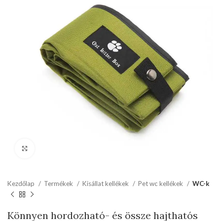
kattints a kinagyításhoz
Kezdőlap
Termékek
Kisállat kellékek
Pet wc kellékek
WC-k
Könnyen hordozható- és össze hajthatós