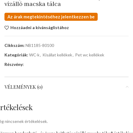
vízálló macska tálca
Az árak megtekintéséhez jelentkezzen be
Hozzáadni a kívánságlistához
Cikkszám:
NB1185-80100
Kategóriák:
WC-k
,
Kisállat kellékek
,
Pet wc kellékek
Részvény:
VÉLEMÉNYEK (0)
rtékelések
g nincsenek értékelések.