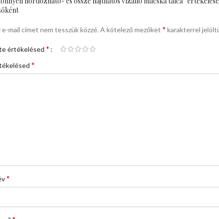
önnyen hordozható- és össze hajthatós vízálló macska tálca” értékelése
sőként
*
 e-mail címet nem tesszük közzé.
A kötelező mezőket
karakterrel jelölt
*
te értékelésed
*
tékelésed
*
év