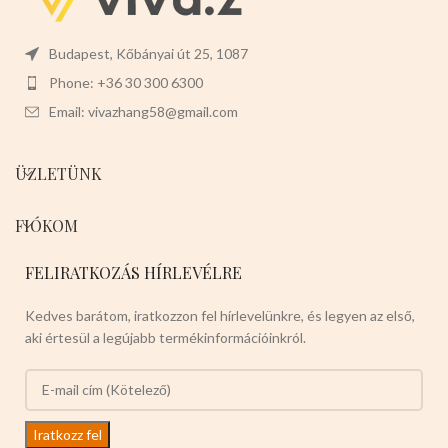
SÖTÉT KÉK -PIROS -RÓZSASZÍN
Válasszon nyugodtan a termék
magas minőségét!
Budapest, Kőbányai út 25, 1087
Phone: +36 30 300 6300
Email: vivazhang58@gmail.com
ÜZLETÜNK
FIÓKOM
FELIRATKOZÁS HÍRLEVÉLRE
Kedves barátom, iratkozzon fel hírlevelünkre, és legyen az első,
aki értesül a legújabb termékinformációinkról.