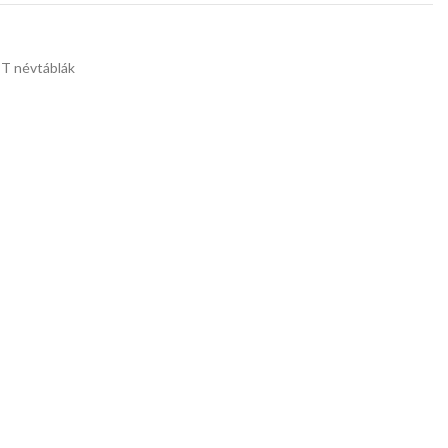
T névtáblák