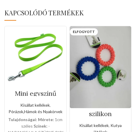
KAPCSOLÓDÓ TERMÉKEK
ELFOGYOTT
Mini egyszínű
textil kézipórázok
Kisállat kellékek
,
Pórázok,Hámok és Nyakörvek
szilikon
fogcsiszolos
Tulajdonságai:
Mérete:
1cm
karikák
Kisállat kellékek
,
Kutya
széles
Színek:
-
játékok