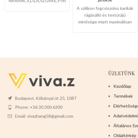
NARANCS,LILA,SZÜRKE,PIROS,KÉK,ZÖLD,ZÖLDESKÉK
12db-os a csomaglása.
A szilikon fogcsiszolos karikák
rágásálló és textúrájú
minősége miatt maximálisan
erősíti a kedvencek fogukat
,kedvező nagyker árakon
minden vevőink tele rakott
autókkal megy haza.
Mérete:
-12cm x 2,5cm
Színei:
-
NARANCS
-KÉK
-ZÖLD
-
Csomagjai 12db-osak
ÜZLETÜNK
Válasszon ön nyugodtan a
termék magas minőségét!
Kezdőlap
Termékek
Budapest, Kőbányai út 25, 1087
Elérhetőség
Phone: +36 30 300 6300
Adatvédelmi
Email: vivazhang58@gmail.com
Általános Sz
Oldaltérkép