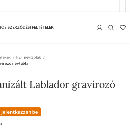
OS SZERZŐDÉSI FELTÉTELEK
kellékek
PET névtáblák
avírozó névtábla
anizált Lablador gravírozó
 jelentkezzen be
oz