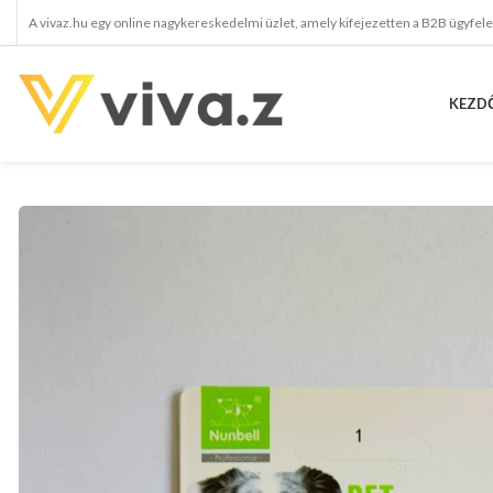
A vivaz.hu egy online nagykereskedelmi üzlet, amely kifejezetten a B2B ügyfel
KEZD