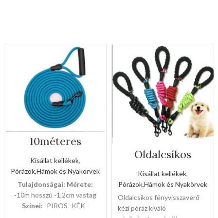
10méteres
szalagos
Oldalcsíkos
kézipóráz
fényvisszaverő
Kisállat kellékek
,
kézi póráz(Nagy
Pórázok,Hámok és Nyakörvek
Kisállat kellékek
,
méret)
Pórázok,Hámok és Nyakörvek
Tulajdonságai:
Mérete:
-10m hosszú -1,2cm vastag
Oldalcsíkos fényvisszaverő
Színei:
-PIROS -KÉK -
kézi póráz kiváló
FEKETE 12db-os dobozban