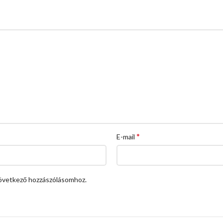
*
E-mail
övetkező hozzászólásomhoz.