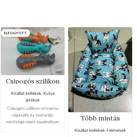
ELFOGYOTT
Csipogós szilikon
orrszarvú
Kisállat kellékek
,
Kutya
játékok
Csipogós szilikon orrszarvú
rágásálló és textúrájú
Több mintás
minősége miatt maximálisan
vászon pihenő
fekhely
erősíti a kedvencek fogukat
Kisállat kellékek
,
Fekhelyek
,a domborított részének