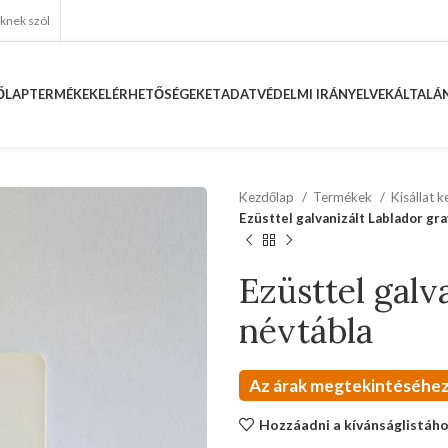
eknek szól
ŐLAP
TERMÉKEK
ELÉRHETŐSÉGEKET
ADATVÉDELMI IRÁNYELVEK
ÁLTALÁN
Kezdőlap
Termékek
Kisállat 
Ezüsttel galvanizált Lablador gr
Ezüsttel galv
névtábla
Az árak megtekintéséhez
Hozzáadni a kívánságlistáh