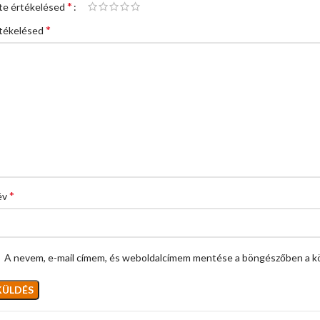
*
te értékelésed
*
tékelésed
*
év
A nevem, e-mail címem, és weboldalcímem mentése a böngészőben a k