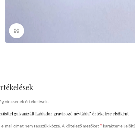
kattints a kinagyításhoz
rtékelések
g nincsenek értékelések.
züsttel galvanizált Lablador gravírozó névtábla” értékelése elsőként
*
 e-mail címet nem tesszük közzé.
A kötelező mezőket
karakterrel jelölt