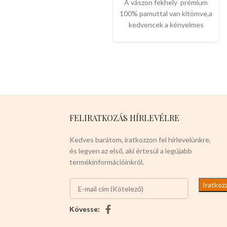
A vászon fekhely prémium
köszönhetően a kedvencek
100% pamuttal van kitömve,a
masszaázsban érezhetik
kedvencek a kényelmes
szájukon át ,kedvező
álombeli fekhelyért meg is
alacsony nagyker árakon
őrűlnek érte ,nyugodban
imádják a terméket.
Mérete.
maradhatnak benne akár
-6cm x 6cm x 16cm
Színei:
-
félnapig.Mosógépben
NARANCS
-KÉK -SZÜRKE
mosható.
Mérete:
70cm x
12db-osak a csomaglás
65cm
Színei:
-KÉK SZÍNŰ
Válasszon ön nyugodtan a
MENŐ PITBULLOS MINTA -
termék magas minőségét!
RÓZSASZÍN ARANYOS
FELIRATKOZÁS HÍRLEVÉLRE
VIRÁG MINTA - Válasszanak
nyugodtan a termékre!
Kedves barátom, iratkozzon fel hírlevelünkre,
és legyen az első, aki értesül a legújabb
termékinformációinkról.
Kövesse: