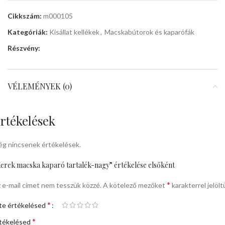
Cikkszám:
m000105
Kategóriák:
Kisállat kellékek
,
Macskabútorok és kaparófák
Részvény:
VÉLEMÉNYEK (0)
rtékelések
g nincsenek értékelések.
erek macska kaparó tartalék-nagy” értékelése elsőként
*
 e-mail címet nem tesszük közzé.
A kötelező mezőket
karakterrel jelölt
*
te értékelésed
*
tékelésed