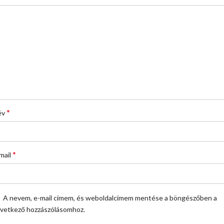
*
év
*
mail
A nevem, e-mail címem, és weboldalcímem mentése a böngészőben a
vetkező hozzászólásomhoz.