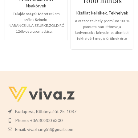
Több mintás
vászon pihenő
Nyakörvek
fekhely
Kisállat kellékek
,
Fekhelyek
Tulajdonságai:
Mérete:
2cm
széles
Színek:
-
A vászon fekhely prémium 100%
NARANCS,LILA,SZÜRKE,ZÖLD,RÓZSASZÍN,FEKETE,PIROS
pamuttal van kitömve,a
12db-os a csomaglása.
kedvencek a kényelmes álombeli
fekhelyért meg is őrűlnek érte
,nyugodban maradhatnak benne
akár félnapig.Mosógépben
mosható.
Mérete:
70cm x 65cm
Színei:
-KÉK SZÍNŰ MENŐ
PITBULLOS MINTA -RÓZSASZÍN
ARANYOS VIRÁG MINTA -
Válasszanak nyugodtan a
termékre!
Budapest, Kőbányai út 25, 1087
Phone: +36 30 300 6300
Email: vivazhang58@gmail.com