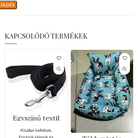
KAPCSOLÓDÓ TERMÉKEK
Egyszínű textil
kézipóráz(Közep
es méret)
Kisállat kellékek
,
Pórázok,Hámok és