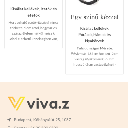
hordozható
etető+itató
Kisállat kellékek
,
Itatók és
etetők
Egy színű kézzel
varrott bőr póráz
Hordozható etető+itatóval nincs
és nyakörv
többé félelem attól, hogy víz és
Kisállat kellékek
,
szett(Kis méret)
száraz élelem nélkül mész ki
Pórázok,Hámok és
.Ahol elérhető közelségben van,
Nyakörvek
sokáig elkísér,kiváló
Tulajdonságai:
Mérete:
minőség,maximális
Póráznak:
-135cm hosszú -2cm
ellátás,kényelem.
vastag
Nyakörvnek:
-53cm
-Teljes mérete:20,5cm magas
hosszú -2cm vastag
Színei:
-
x9,5cm széles
-
Kupak
BARNA
-NARANCS
-FEKETE
mérete
:3,5cm magas x9,5cm
széles -
Az itató t
artály
térfogata:330ml
-
Az etető
tartály tétfogata:280ml
Színek:
-
RÓZSASZÍN -KÉK -ZÖLD
Budapest, Kőbányai út 25, 1087
Phone: +36 30 300 6300