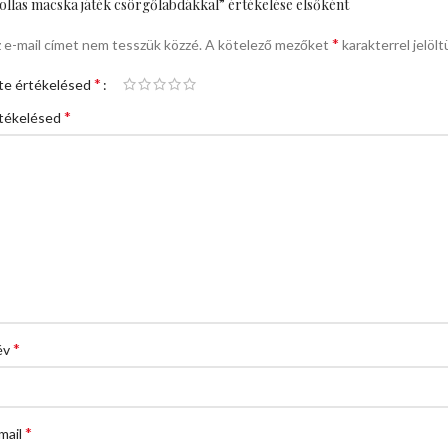
ollas macska játék csörgőlabdákkal” értékelése elsőként
*
 e-mail címet nem tesszük közzé.
A kötelező mezőket
karakterrel jelölt
*
te értékelésed
*
tékelésed
*
év
*
mail