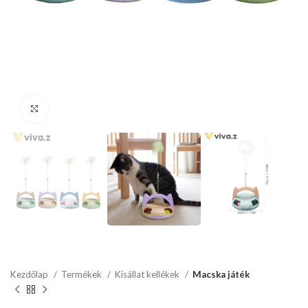
kattints a kinagyításhoz
Kezdőlap
Termékek
Kisállat kellékek
Macska játék