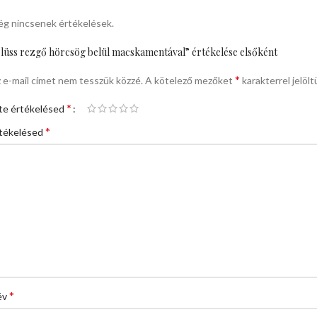
g nincsenek értékelések.
lüss rezgő hörcsög belül macskamentával” értékelése elsőként
*
 e-mail címet nem tesszük közzé.
A kötelező mezőket
karakterrel jelölt
*
te értékelésed
*
tékelésed
*
év