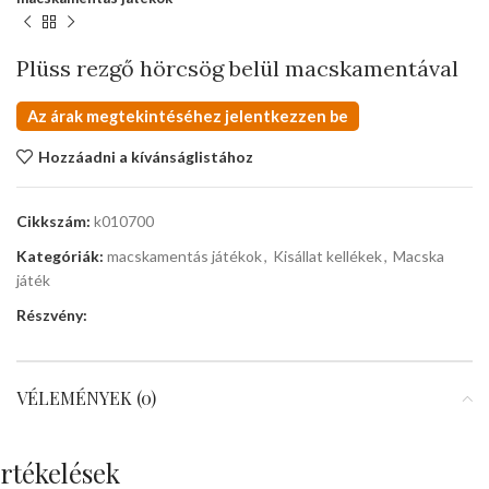
Plüss rezgő hörcsög belül macskamentával
Az árak megtekintéséhez jelentkezzen be
Hozzáadni a kívánságlistához
Cikkszám:
k010700
Kategóriák:
macskamentás játékok
,
Kisállat kellékek
,
Macska
játék
Részvény:
VÉLEMÉNYEK (0)
rtékelések