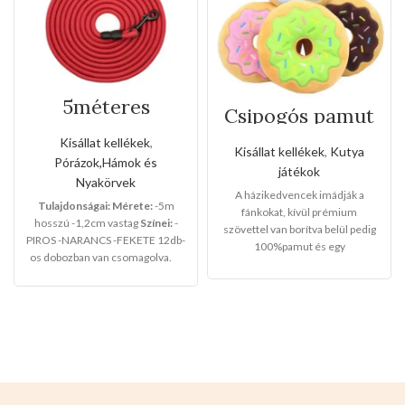
5méteres
Csipogós pamut
szalagos
fánkok
kézipóráz
Kisállat kellékek
,
Kisállat kellékek
,
Kutya
Pórázok,Hámok és
játékok
Nyakörvek
A házikedvencek imádják a
Tulajdonságai:
Mérete:
-5m
fánkokat, kívül prémium
hosszú -1,2cm vastag
Színei:
-
szövettel van borítva belül pedig
PIROS -NARANCS -FEKETE 12db-
100%pamut és egy
os dobozban van csomagolva.
meglepedésszerű csipogó
gombbal van hozzáadva.
12db-os
csomaglásban 4színben vannak:
rózsaszín
kék
zöld
csokisszín