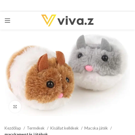
kattints a kinagyításhoz
Kezdőlap
Termékek
Kisállat kellékek
Macska játék
macskamentás játékok