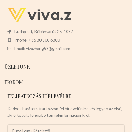
Méretük:13cm-esek
Válassza ön
is a csipogós pamut fánkokból!
Budapest, Kőbányai út 25, 1087
Phone: +36 30 300 6300
Email: vivazhang58@gmail.com
ÜZLETÜNK
FIÓKOM
FELIRATKOZÁS HÍRLEVÉLRE
Kedves barátom, iratkozzon fel hírlevelünkre, és legyen az első,
aki értesül a legújabb termékinformációinkról.