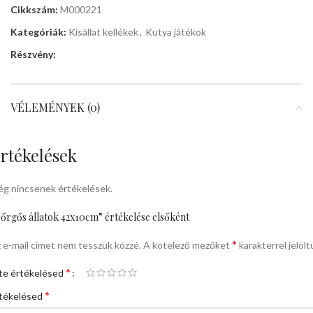
Cikkszám:
M000221
Kategóriák:
Kisállat kellékek
,
Kutya játékok
Részvény:
VÉLEMÉNYEK (0)
rtékelések
g nincsenek értékelések.
őrgős állatok 42x10cm” értékelése elsőként
*
 e-mail címet nem tesszük közzé.
A kötelező mezőket
karakterrel jelölt
*
te értékelésed
*
tékelésed