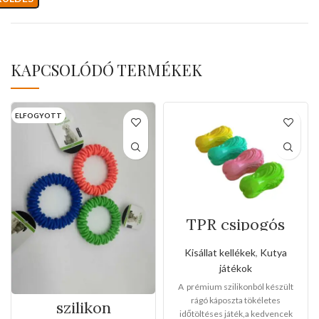
KAPCSOLÓDÓ TERMÉKEK
ELFOGYOTT
TPR csipogós
rágó káposzta
játék
Kisállat kellékek
,
Kutya
játékok
A prémium szilikonból készült
rágó káposzta tökéletes
szilikon
időtöltéses játék,a kedvencek