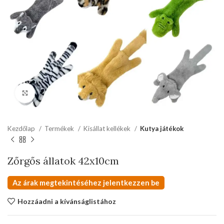
kattints a kinagyításhoz
Kezdőlap
Termékek
Kisállat kellékek
Kutya játékok
Zőrgős állatok 42x10cm
Az árak megtekintéséhez jelentkezzen be
Hozzáadni a kívánságlistához