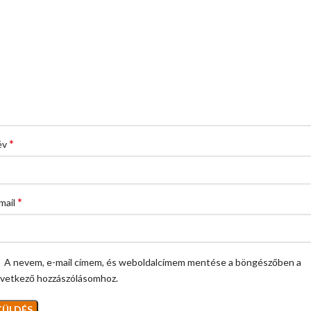
*
év
*
mail
A nevem, e-mail címem, és weboldalcímem mentése a böngészőben a
vetkező hozzászólásomhoz.