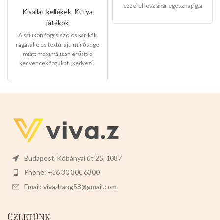
fogcsiszolos
ezzel el lesz akár egésznapig,a
karikák
Kisállat kellékek
,
Kutya
helyet hogy rongálna.
Mérete:
játékok
6,4x6,8x12cm
Színei:
-
RÓZSASZÍN -SÁRGA -
A szilikon fogcsiszolos karikák
ZÖLDESKÉK -ZÖLD Csomaglása
rágásálló és textúrájú minősége
12db-os egy szett
miatt maximálisan erősíti a
kedvencek fogukat ,kedvező
nagyker árakon minden vevőink
tele rakott autókkal megy haza.
Mérete:
-12cm x 2,5cm
Színei:
-
NARANCS
-KÉK
-ZÖLD
-
Csomagjai 12db-osak
Válasszon
ön nyugodtan a termék magas
minőségét!
Budapest, Kőbányai út 25, 1087
Phone: +36 30 300 6300
Email: vivazhang58@gmail.com
ÜZLETÜNK