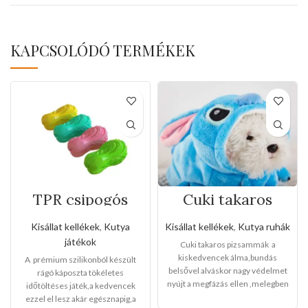
KAPCSOLÓDÓ TERMÉKEK
TPR csipogós
Cuki takaros
rágó káposzta
pizsammák (Több
játék
méretben)
Kisállat kellékek
,
Kutya
Kisállat kellékek
,
Kutya ruhák
játékok
Cuki takaros pizsammák a
kiskedvencek álma,bundás
A prémium szilikonból készült
belsővel alváskor nagy védelmet
rágó káposzta tökéletes
nyújt a megfázás ellen ,melegben
időtöltéses játék,a kedvencek
aludhat a kis kedvencek egy jó
ezzel el lesz akár egésznapig,a