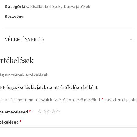
Kategóriák:
Kisállat kellékek
,
Kutya játékok
Részvény:
VÉLEMÉNYEK (0)
rtékelések
g nincsenek értékelések.
PR fogcsiszolós kis játék csont” értékelése elsőként
*
 e-mail címet nem tesszük közzé.
A kötelező mezőket
karakterrel jelölt
*
te értékelésed
*
tékelésed