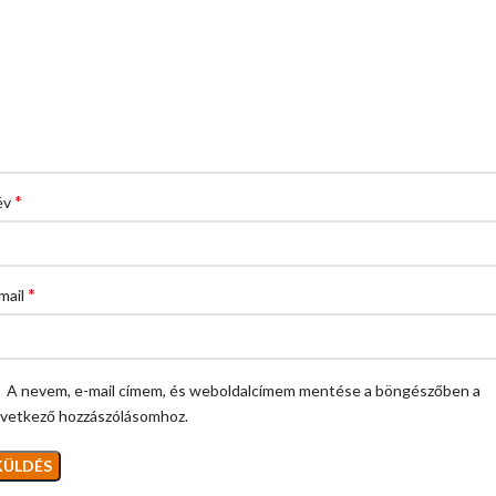
*
év
*
mail
A nevem, e-mail címem, és weboldalcímem mentése a böngészőben a
vetkező hozzászólásomhoz.