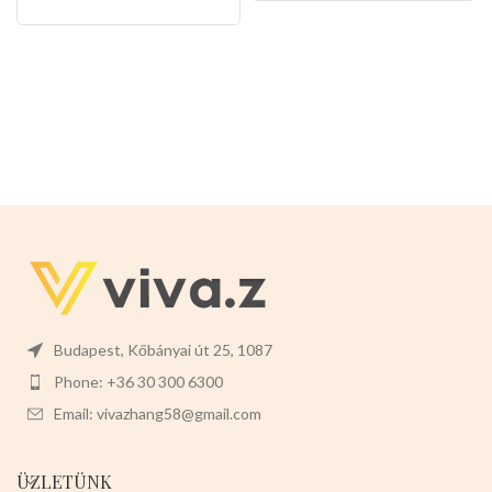
nagyot.
Méretei :S-M-L
Fajtái:
-
helyet hogy rongálna.
Mérete:
szürke csincsilla -kék manó
6,4x6,8x12cm
Színei:
-
Válasszon nyugodtan belőle!
RÓZSASZÍN -SÁRGA -
ZÖLDESKÉK -ZÖLD Csomaglása
12db-os egy szett
Budapest, Kőbányai út 25, 1087
Phone: +36 30 300 6300
Email: vivazhang58@gmail.com
ÜZLETÜNK