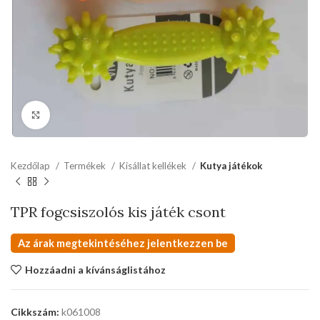
kattints a kinagyításhoz
Kezdőlap
Termékek
Kisállat kellékek
Kutya játékok
TPR fogcsiszolós kis játék csont
Az árak megtekintéséhez jelentkezzen be
Hozzáadni a kívánságlistához
Cikkszám:
k061008