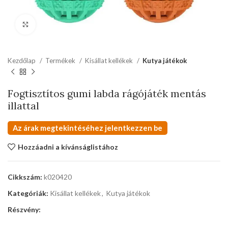
kattints a kinagyításhoz
Kezdőlap
Termékek
Kisállat kellékek
Kutya játékok
Fogtisztítos gumi labda rágójáték mentás
illattal
Az árak megtekintéséhez jelentkezzen be
Hozzáadni a kívánságlistához
Cikkszám:
k020420
Kategóriák:
Kisállat kellékek
,
Kutya játékok
Részvény: