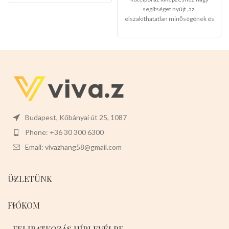
segítséget nyújt ,az
elszakíthatatlan minőségének és
kényelmes fogantyújának
köszönhetően a kedvencek
biztonságban érezhetik
magukat,a gazdik pedig
megnyugodhatnak mindenhol.
Mérete:
-120cm hosszu -2.5cm
vastag
Színei:
-
PIROS
-LILA -
RÓZSASZÍN
6 db-osak a
csomagjai
Jöjjenek,tegyenek be
a kosarukba,nem sok maradt a
Budapest, Kőbányai út 25, 1087
termékből,hamarosan el lesz
Phone: +36 30 300 6300
fogyva!
Email: vivazhang58@gmail.com
ÜZLETÜNK
FIÓKOM