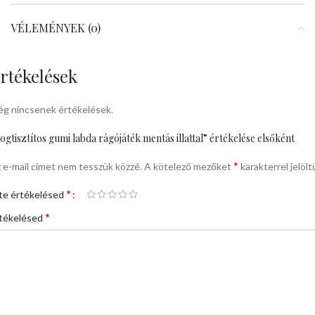
VÉLEMÉNYEK (0)
rtékelések
g nincsenek értékelések.
ogtisztítos gumi labda rágójáték mentás illattal” értékelése elsőként
*
 e-mail címet nem tesszük közzé.
A kötelező mezőket
karakterrel jelölt
*
te értékelésed
*
tékelésed