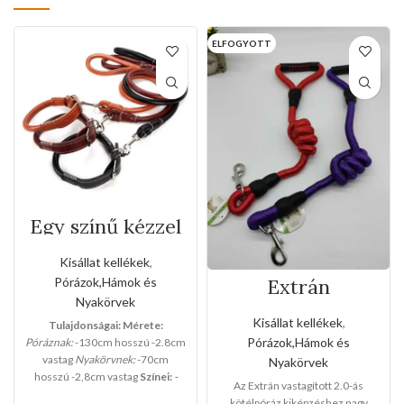
ELFOGYOTT
Egy színű kézzel
varrott bőr póráz
és nyakörv
Kisállat kellékek
,
szett(Nagy
Pórázok,Hámok és
Extrán
méret)
vastagított 2.0-ás
Nyakörvek
kötélpóráz
Kisállat kellékek
,
Tulajdonságai:
Mérete:
Pórázok,Hámok és
Póráznak:
-130cm hosszú -2.8cm
vastag
Nyakörvnek:
-70cm
Nyakörvek
hosszú -2,8cm vastag
Színei:
-
Az Extrán vastagított 2.0-ás
BARNA
-NARANCS
-FEKETE
kötélpóráz kiképzéshez nagy