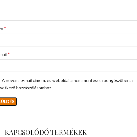
*
év
*
mail
A nevem, e-mail címem, és weboldalcímem mentése a böngészőben a
vetkező hozzászólásomhoz.
KAPCSOLÓDÓ TERMÉKEK