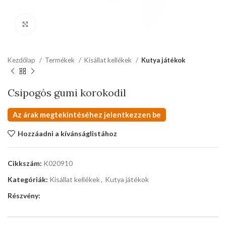
kattints a kinagyításhoz
Kezdőlap
Termékek
Kisállat kellékek
Kutya játékok
Csipogós gumi korokodil
Az árak megtekintéséhez jelentkezzen be
Hozzáadni a kívánságlistához
Cikkszám:
K020910
Kategóriák:
Kisállat kellékek
,
Kutya játékok
Részvény: