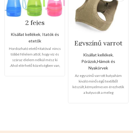
2 fejes
hordozható
etető+itató
Kisállat kellékek
,
Itatók és
etetők
Egyszínű varrot
kutyahám(Kis
Hordozható etető+itatóval nincs
méret)
többé félelem attól, hogy víz és
Kisállat kellékek
,
száraz élelem nélkül mész ki
Pórázok,Hámok és
.Ahol elérhető közelségben van,
Nyakörvek
sokáig elkísér,kiváló
Az egyszínű varrott kutyahám
minőség,maximális
kiváló minőségű textilből
ellátás,kényelem.
készült,kémyelmesen érezhetik
-Teljes mérete:20,5cm magas
a kutyusok a meleg
x9,5cm széles
-
Kupak
hámban,sétáltatásnál a
mérete
:3,5cm magas x9,5cm
kedvencei lesz a
széles -
Az itató t
artály
legkáprázatosabb az utcán.Télen
térfogata:330ml
-
Az etető
megvéd a lehülés ellen.Nagyon
tartály tétfogata:280ml
Színek:
-
rugalmas,nyáron szellőző hatása
RÓZSASZÍN -KÉK -ZÖLD
van a forróság ellen.Ez a termék
tökéletes a házikedvencek