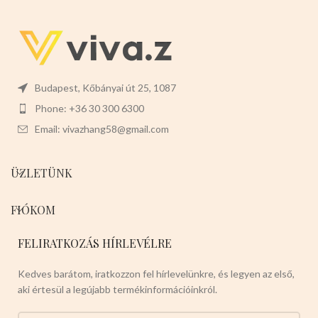
számára.
Javasolt testtömeg:3-
5kg
Színei:
-VILÁGOSBARNA -
SÖTÉTBARNA -VILÁGOS KÉK -
SÖTÉT KÉK -PIROS -RÓZSASZÍN
Válasszon nyugodtan a termék
magas minőségét!
Budapest, Kőbányai út 25, 1087
Phone: +36 30 300 6300
Email: vivazhang58@gmail.com
ÜZLETÜNK
FIÓKOM
FELIRATKOZÁS HÍRLEVÉLRE
Kedves barátom, iratkozzon fel hírlevelünkre, és legyen az első,
aki értesül a legújabb termékinformációinkról.