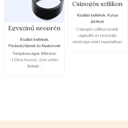
Csipogós szilikon
krokik
Kisállat kellékek
,
Kutya
játékok
Egyszínű neoprén
Csipogós szilikon krokik
kézipóráz
rágásálló és textúrájú
(Közepes méret)
Kisállat kellékek
,
minősége miatt maximálisan
Pórázok,Hámok és Nyakörvek
erősíti a kedvencek fogukat
Tulajdonságai:
Mérete:
,a domborított részének
-110cm hosszú -2cm széles
köszönhetően a kedvencek
Színei:
-
masszaázsban érezhetik
NEONZÖLD,KÉK,PIROS,SÖTÉTZÖLD,VILÁGOS
szájukon át ,kedvező
BARNA 12db-os dobozban
alacsony nagyker árakon
van csomagolva.
imádják a terméket.
Mérete.
-6cm x 6cm x 16cm
Színei:
-
NARANCS
-KÉK -SZÜRKE
12db-osak a csomaglás
Válasszon ön nyugodtan a
termék magas minőségét!