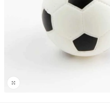
kattints a kinagyításhoz