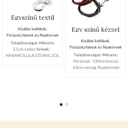
Egyszínű textil
kézipóráz(Nagy
méret)
Egy színű kézzel
Kisállat kellékek
,
varrott bőr póráz
Pórázok,Hámok és Nyakörvek
és nyakörv
Kisállat kellékek
,
Tulajdonságai:
Mérete:
szett(Nagy méret)
Pórázok,Hámok és Nyakörvek
2,5cm széles
Színek:
-
Tulajdonságai:
Mérete:
NARANCS,LILA,SZÜRKE,ZÖLD
Póráznak:
-130cm hosszú
12db-os a csomaglása.
-2.8cm vastag
Nyakörvnek:
-70cm hosszú -2,8cm vastag
Színei:
-BARNA
-NARANCS
-
FEKETE