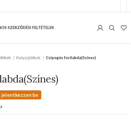
OS SZERZŐDÉSI FELTÉTELEK
kellékek
Kutya játékok
Csipogós focilabda(Színes)
labda(Színes)
 jelentkezzen be
oz