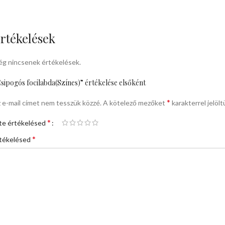
rtékelések
g nincsenek értékelések.
sipogós focilabda(Színes)” értékelése elsőként
*
 e-mail címet nem tesszük közzé.
A kötelező mezőket
karakterrel jelölt
*
te értékelésed
*
tékelésed