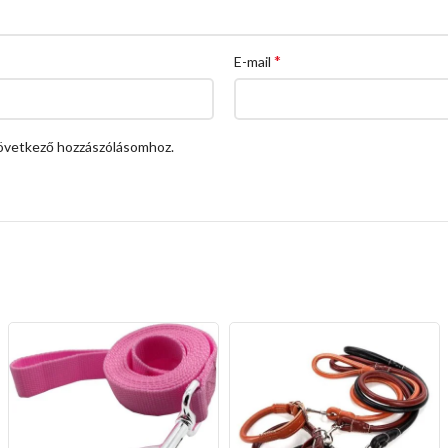
*
E-mail
övetkező hozzászólásomhoz.