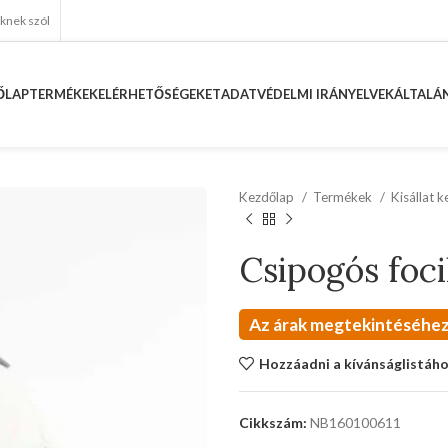
eknek szól
ŐLAP
TERMÉKEK
ELÉRHETŐSÉGEKET
ADATVÉDELMI IRÁNYELVEK
ÁLTALÁN
Kezdőlap
Termékek
Kisállat 
Csipogós foci
Az árak megtekintéséhez
Hozzáadni a kívánságlistáh
Cikkszám:
NB160100611