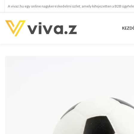
A vivaz.hu egy online nagykereskedelmi üzlet, amely kifejezetten a B2B ügyfel
KEZD