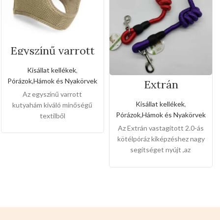
Egyszínű varrott
kutyahám(Közepe
s méret)
Kisállat kellékek
,
Pórázok,Hámok és Nyakörvek
Extrán
vastagított 2.0-ás
Az egyszínű varrott
kötélpóráz
Kisállat kellékek
,
kutyahám kiváló minőségű
Pórázok,Hámok és Nyakörvek
textilből
készült,kémyelmesen
Az Extrán vastagított 2.0-ás
érezhetik a kutyusok a meleg
kötélpóráz kiképzéshez nagy
hámban,sétáltatásnál a
segítséget nyújt ,az
kedvencei lesz a
elszakíthatatlan
legkáprázatosabb az
minőségének és kényelmes
utcán.Télen megvéd a
fogantyújának köszönhetően
lehülés ellen.Nagyon
a kedvencek biztonságban
rugalmas,nyáron szellőző
érezhetik magukat,a gazdik
hatása van a forróság ellen.Ez
pedig megnyugodhatnak