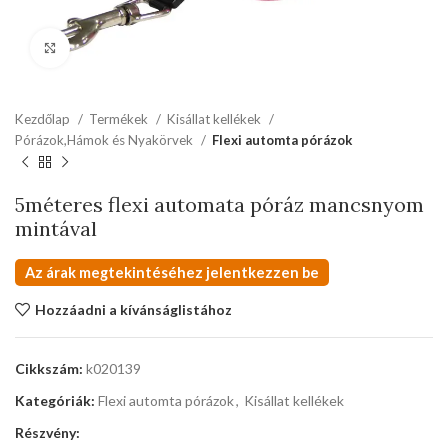
kattints a kinagyításhoz
Kezdőlap
Termékek
Kisállat kellékek
Pórázok,Hámok és Nyakörvek
Flexi automta pórázok
5méteres flexi automata póráz mancsnyom
mintával
Az árak megtekintéséhez jelentkezzen be
Hozzáadni a kívánságlistához
Cikkszám:
k020139
Kategóriák:
Flexi automta pórázok
,
Kisállat kellékek
Részvény: