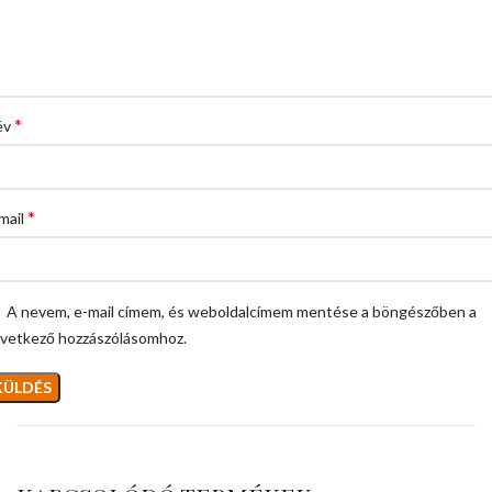
*
év
*
mail
A nevem, e-mail címem, és weboldalcímem mentése a böngészőben a
vetkező hozzászólásomhoz.