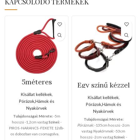
KAPCSOLÓDÓ TERMÉKEK
5méteres
Egy színű kézzel
szalagos
varrott bőr póráz
kézipóráz
Kisállat kellékek
,
és nyakörv
Kisállat kellékek
,
szett(Kis méret)
Pórázok,Hámok és
Pórázok,Hámok és
Nyakörvek
Nyakörvek
Tulajdonságai:
Mérete:
-5m
Tulajdonságai:
Mérete:
hosszú -1,2cm vastag
Színei:
-
Póráznak:
-135cm hosszú -2cm
PIROS -NARANCS -FEKETE 12db-
vastag
Nyakörvnek:
-53cm
os dobozban van csomagolva.
hosszú -2cm vastag
Színei:
-