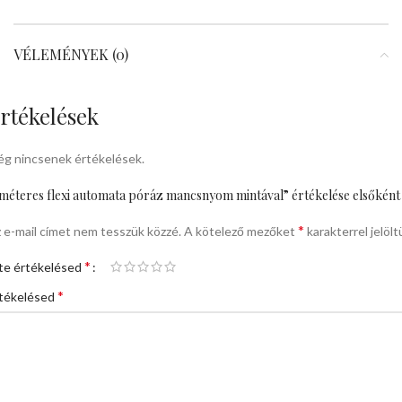
VÉLEMÉNYEK (0)
rtékelések
g nincsenek értékelések.
méteres flexi automata póráz mancsnyom mintával” értékelése elsőként
*
 e-mail címet nem tesszük közzé.
A kötelező mezőket
karakterrel jelölt
*
te értékelésed
*
tékelésed