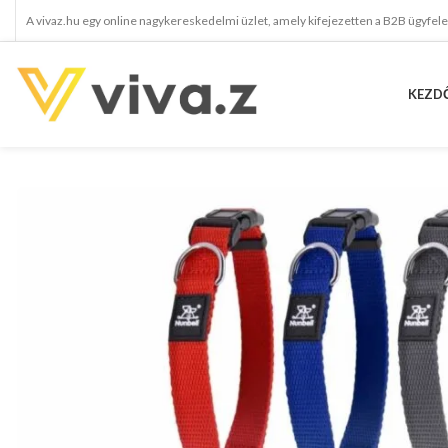
A vivaz.hu egy online nagykereskedelmi üzlet, amely kifejezetten a B2B ügyfel
KEZD