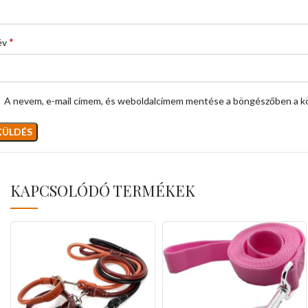
*
év
A nevem, e-mail címem, és weboldalcímem mentése a böngészőben a k
KAPCSOLÓDÓ TERMÉKEK