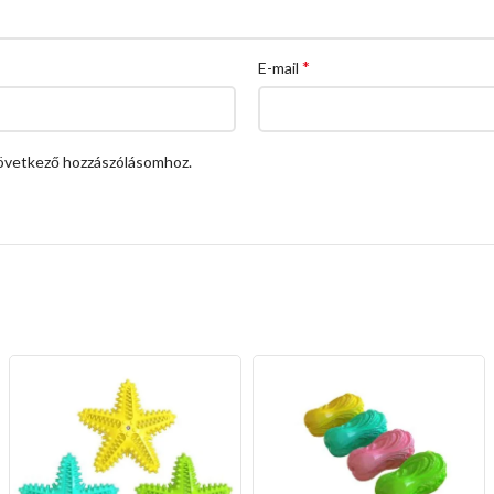
*
E-mail
övetkező hozzászólásomhoz.