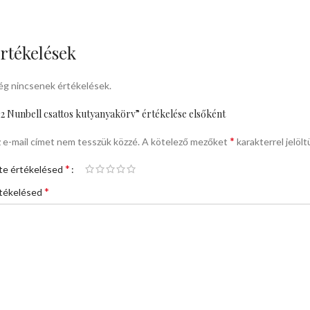
rtékelések
g nincsenek értékelések.
.2 Nunbell csattos kutyanyakörv” értékelése elsőként
*
 e-mail címet nem tesszük közzé.
A kötelező mezőket
karakterrel jelölt
*
te értékelésed
*
tékelésed