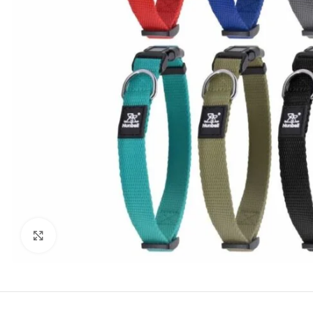
kattints a kinagyításhoz