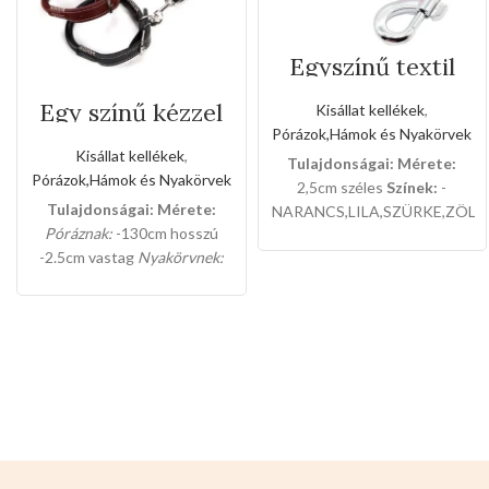
Egyszínű textil
kézipóráz(Nagy
méret)
Egy színű kézzel
Kisállat kellékek
,
varrott bőr póráz
Pórázok,Hámok és Nyakörvek
és nyakörv
Kisállat kellékek
,
Tulajdonságai:
Mérete:
szett(Közepes
Pórázok,Hámok és Nyakörvek
méret)
2,5cm széles
Színek:
-
Tulajdonságai:
Mérete:
NARANCS,LILA,SZÜRKE,ZÖLD
Póráznak:
-130cm hosszú
12db-os a csomaglása.
-2.5cm vastag
Nyakörvnek:
-65cm hosszú -2,5cm vastag
Színei:
-BARNA
-NARANCS
-
FEKETE