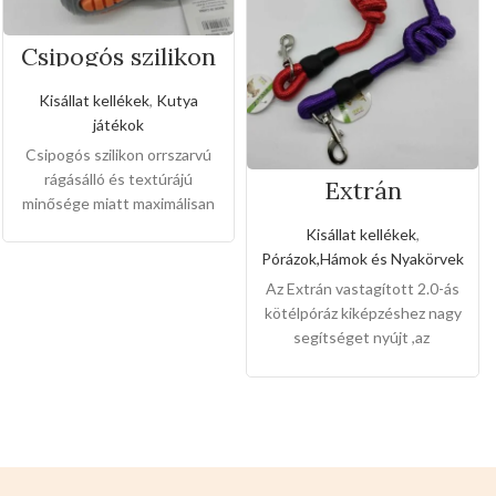
Csipogós szilikon
orrszarvú
Kisállat kellékek
,
Kutya
játékok
Csipogós szilikon orrszarvú
rágásálló és textúrájú
Extrán
minősége miatt maximálisan
vastagított 2.0-ás
kötélpóráz
erősíti a kedvencek fogukat
Kisállat kellékek
,
,a domborított részének
Pórázok,Hámok és Nyakörvek
köszönhetően a kedvencek
Az Extrán vastagított 2.0-ás
masszaázsban érezhetik
kötélpóráz kiképzéshez nagy
szájukon át ,kedvező
segítséget nyújt ,az
alacsony nagyker árakon
elszakíthatatlan
imádják a terméket.
Mérete.
minőségének és kényelmes
-6cm x 6cm x 16cm
Színei:
-
fogantyújának köszönhetően
NARANCS
-KÉK -SZÜRKE
a kedvencek biztonságban
12db-osak a csomaglás
érezhetik magukat,a gazdik
Válasszon ön nyugodtan a
pedig megnyugodhatnak
termék magas minőségét!