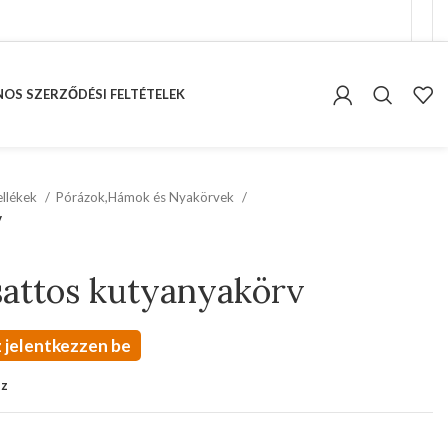
OS SZERZŐDÉSI FELTÉTELEK
kellékek
Pórázok,Hámok és Nyakörvek
v
sattos kutyanyakörv
 jelentkezzen be
oz