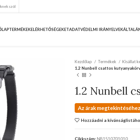
eknek szól
ŐLAP
TERMÉKEK
ELÉRHETŐSÉGEKET
ADATVÉDELMI IRÁNYELVEK
ÁLTALÁN
Kezdőlap
Termékek
Kisállat 
1.2 Nunbell csattos kutyanyakör
1.2 Nunbell c
Az árak megtekintéséhez
Hozzáadni a kívánságlistáh
Cikkszám:
NB1510701010