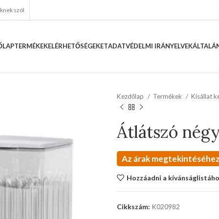
eknek szól
ŐLAP
TERMÉKEK
ELÉRHETŐSÉGEKET
ADATVÉDELMI IRÁNYELVEK
ÁLTALÁN
Kezdőlap
Termékek
Kisállat 
Átlátszó négy
Az árak megtekintéséhez
Hozzáadni a kívánságlistáh
Cikkszám:
K020982