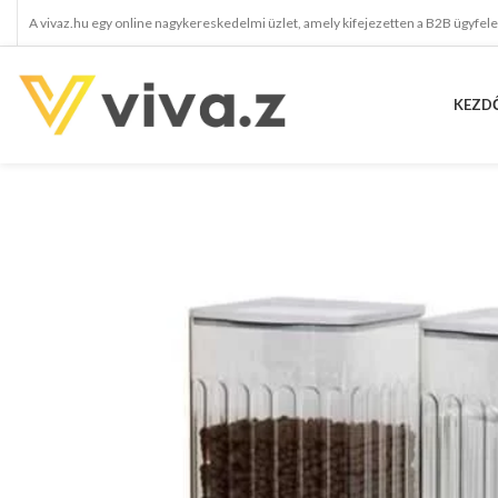
A vivaz.hu egy online nagykereskedelmi üzlet, amely kifejezetten a B2B ügyfel
KEZD