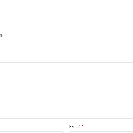
ük
*
E-mail