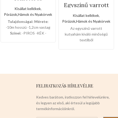
szalagos
Egyszínű varrott
kézipóráz
kutyahám(Közepe
Kisállat kellékek
,
s méret)
Pórázok,Hámok és Nyakörvek
Kisállat kellékek
,
Pórázok,Hámok és Nyakörvek
Tulajdonságai:
Mérete:
-10m hosszú -1,2cm vastag
Az egyszínű varrott
Színei:
-PIROS -KÉK -
kutyahám kiváló minőségű
FEKETE 12db-os dobozban
,KÉK,ZÖLD,ZÖLDESKÉK
textilből
van csomagolva.
készült,kémyelmesen
érezhetik a kutyusok a meleg
hámban,sétáltatásnál a
kedvencei lesz a
legkáprázatosabb az
utcán.Télen megvéd a
lehülés ellen.Nagyon
FELIRATKOZÁS HÍRLEVÉLRE
rugalmas,nyáron szellőző
hatása van a forróság ellen.Ez
Kedves barátom, iratkozzon fel hírlevelünkre,
a termék tökéletes a
és legyen az első, aki értesül a legújabb
házikedvencek számára.
termékinformációinkról.
Javasolt testtömeg:4-7kg
Színei:
-VILÁGOSBARNA -