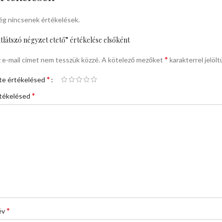
g nincsenek értékelések.
tlátszó négyzet etető” értékelése elsőként
*
 e-mail címet nem tesszük közzé.
A kötelező mezőket
karakterrel jelölt
*
te értékelésed
*
tékelésed
*
év