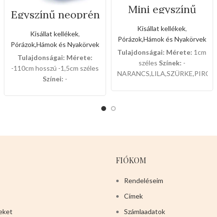
Mini egyszínű
Egyszínű neoprén
textil kézipórázok
kézipóráz (Kis
Kisállat kellékek
,
méret)
Kisállat kellékek
,
Pórázok,Hámok és Nyakörvek
Pórázok,Hámok és Nyakörvek
Tulajdonságai:
Mérete:
1cm
Tulajdonságai:
Mérete:
széles
Színek:
-
-110cm hosszú -1,5cm széles
NARANCS,LILA,SZÜRKE,PIROS
Színei:
-
12db-os a csomaglása.
NEONZÖLD,KÉK,PIROS,SÖTÉTZÖLD,VILÁGOS
BARNA 12db-os dobozban
van csomagolva.
FIÓKOM
Rendeléseim
Címek
eket
Számlaadatok