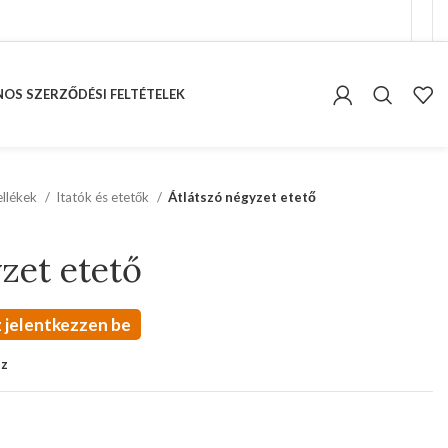
OS SZERZŐDÉSI FELTÉTELEK
kellékek
Itatók és etetők
Átlátszó négyzet etető
zet etető
 jelentkezzen be
oz