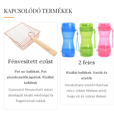
KAPCSOLÓDÓ TERMÉKEK
Fényesített ezüst
2 fejes
alomlapát fa
hordozható
fogantyúval
etető+itató
Pet wc kellékek
,
Pet
Kisállat kellékek
,
Itatók és
piszokszedők,lapátok
,
Kisállat
etetők
kellékek
Hordozható etető+itatóval
Gyönyörű fényesített ezüst
nincs többé félelem attól,
alomlapát kiváló minőségű fa
hogy víz és száraz élelem
fogantyúval sokkal
nélkül mész ki .Ahol elérhető
könnyebben kilehet vele
közelségben van, sokáig
tisztítani az alomtálcákat.
elkísér,kiváló