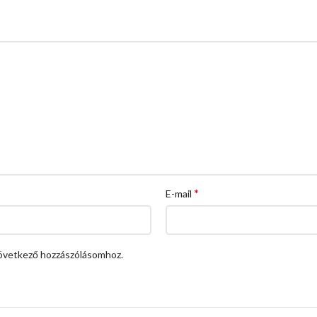
*
E-mail
övetkező hozzászólásomhoz.