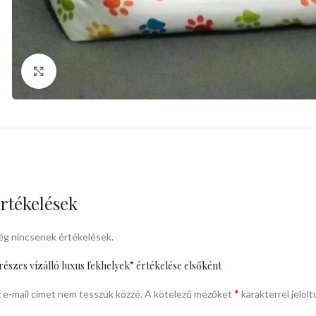
kattints a kinagyításhoz
rtékelések
g nincsenek értékelések.
részes vízálló luxus fekhelyek” értékelése elsőként
*
 e-mail címet nem tesszük közzé.
A kötelező mezőket
karakterrel jelölt