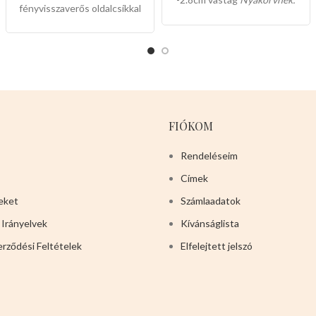
fényvisszaverős oldalcsíkkal
-70cm hosszú -2,8cm vastag
egyik legszebb és legjobb
Színei:
-BARNA
-NARANCS
-
minőségű termékünk,a gazdik
FEKETE
már egy kézzel tudják vezetni
a kedvenceiket,másik kezük
pedig szabadon csinálhat
mást.Maximálisan bírja a
kutyák rángatását és
FIÓKOM
könnyen használhatók.
Mérete :
-2db x110cm
Rendeléseim
hosszú -1,6cm vastag
Színei:
Címek
-
PIROS
-KÉK
-FEKETE
Válasszon a termék magas
eket
Számlaadatok
minőségét!
 Irányelvek
Kívánságlista
erződési Feltételek
Elfelejtett jelszó