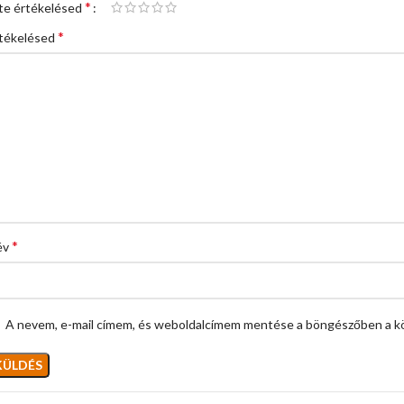
*
te értékelésed
*
tékelésed
*
év
A nevem, e-mail címem, és weboldalcímem mentése a böngészőben a k