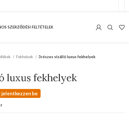
OS SZERZŐDÉSI FELTÉTELEK
kellékek
Fekhelyek
3részes vízálló luxus fekhelyek
ló luxus fekhelyek
 jelentkezzen be
oz