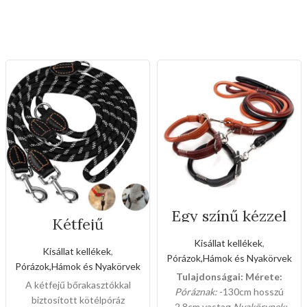
Egy színű kézzel
Kétfejű
varrott bőr póráz
bőrakasztókkal
és nyakörv
Kisállat kellékek
,
biztosított
szett(Nagy méret)
Kisállat kellékek
,
kötélpóráz
Pórázok,Hámok és Nyakörvek
Pórázok,Hámok és Nyakörvek
fényvisszaverős
Tulajdonságai:
Mérete:
oldalcsíkkal(Nagy
A kétfejű bőrakasztókkal
Póráznak:
-130cm hosszú
méret)
biztosított kötélpóráz
-2.8cm vastag
Nyakörvnek: