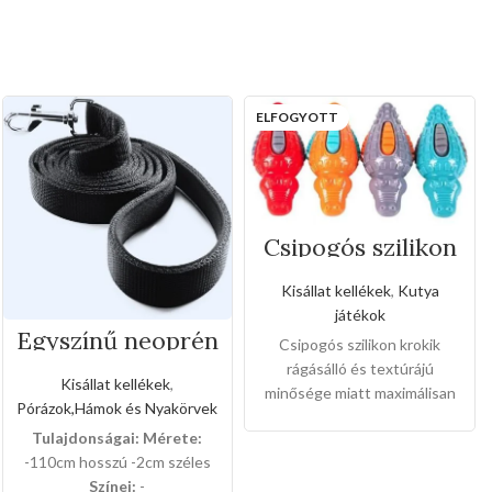
ELFOGYOTT
Csipogós szilikon
krokik
Kisállat kellékek
,
Kutya
játékok
Egyszínű neoprén
Csipogós szilikon krokik
kézipóráz
rágásálló és textúrájú
(Közepes méret)
Kisállat kellékek
,
minősége miatt maximálisan
Pórázok,Hámok és Nyakörvek
erősíti a kedvencek fogukat
Tulajdonságai:
Mérete:
,a domborított részének
-110cm hosszú -2cm széles
köszönhetően a kedvencek
Színei:
-
masszaázsban érezhetik