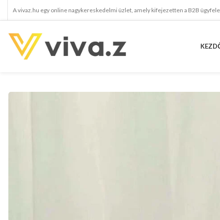
A vivaz.hu egy online nagykereskedelmi üzlet, amely kifejezetten a B2B ügyfel
KEZD