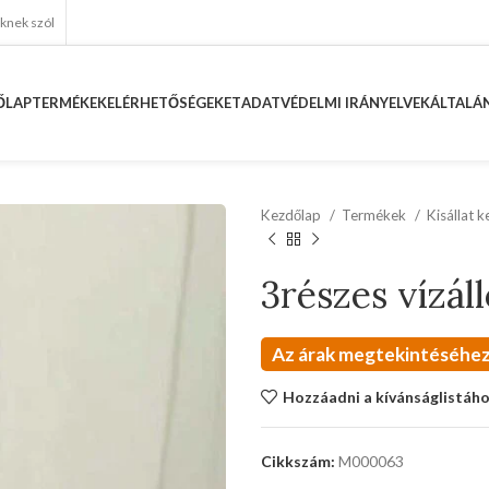
eknek szól
ŐLAP
TERMÉKEK
ELÉRHETŐSÉGEKET
ADATVÉDELMI IRÁNYELVEK
ÁLTALÁN
Kezdőlap
Termékek
Kisállat 
3részes vízál
Az árak megtekintéséhez
Hozzáadni a kívánságlistáh
Cikkszám:
M000063