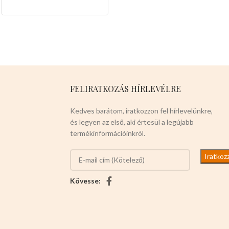
NEONZÖLD,KÉK,PIROS,SÖTÉTZÖLD,VILÁGOS
szájukon át ,kedvező
BARNA 12db-os dobozban
alacsony nagyker árakon
van csomagolva.
imádják a terméket.
Mérete.
-6cm x 6cm x 16cm
Színei:
-
NARANCS
-KÉK -SZÜRKE
12db-osak a csomaglás
Válasszon ön nyugodtan a
FELIRATKOZÁS HÍRLEVÉLRE
termék magas minőségét!
Kedves barátom, iratkozzon fel hírlevelünkre,
és legyen az első, aki értesül a legújabb
termékinformációinkról.
Kövesse: