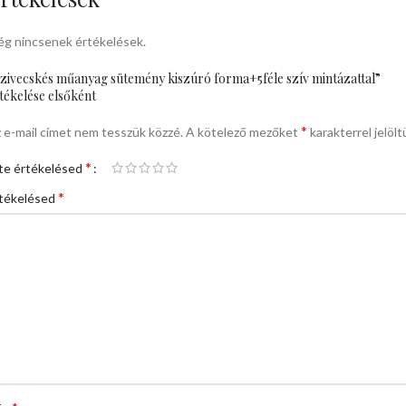
g nincsenek értékelések.
zivecskés műanyag sütemény kiszúró forma+5féle szív mintázattal”
tékelése elsőként
*
 e-mail címet nem tesszük közzé.
A kötelező mezőket
karakterrel jelölt
*
te értékelésed
*
tékelésed