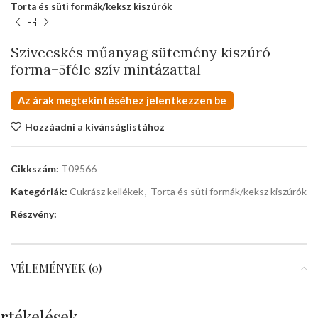
Torta és süti formák/keksz kiszúrók
Szivecskés műanyag sütemény kiszúró
forma+5féle szív mintázattal
Az árak megtekintéséhez jelentkezzen be
Hozzáadni a kívánságlistához
Cikkszám:
T09566
Kategóriák:
Cukrász kellékek
,
Torta és süti formák/keksz kiszúrók
Részvény:
VÉLEMÉNYEK (0)
rtékelések