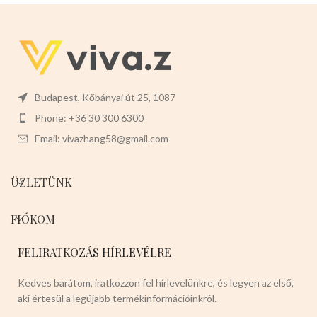
a tisztítását is.
Mérete:
25cm
magas 9cm széles 3cm mély
Budapest, Kőbányai út 25, 1087
Phone: +36 30 300 6300
Email: vivazhang58@gmail.com
ÜZLETÜNK
FIÓKOM
FELIRATKOZÁS HÍRLEVÉLRE
Kedves barátom, iratkozzon fel hírlevelünkre, és legyen az első,
aki értesül a legújabb termékinformációinkról.