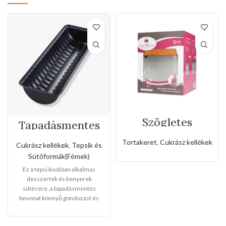
Szögletes
Tapadásmentes
rozsdamentes
őzgerinc
állítható
forma(Közepes
Tortakeret
,
Cukrász kellékek
Cukrász kellékek
,
Tepsik és
sütőkeret-20cm
méret)
Sütőformák(Fémek)
Ez a tepsi kiválóan alkalmas
desszertek és kenyerek
sütésére ,a tapadásmentes
bevonat könnyű gondozást és
karbantartást tesz lehetővé, és
könnyen levehet,ez megkönnyíti