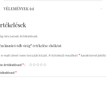
VÉLEMÉNYEK (0)
rtékelések
g nincsenek értékelések.
ém kiszúró 6db virág” értékelése elsőként
*
 e-mail címet nem tesszük közzé.
A kötelező mezőket
karakterrel jelölt
*
te értékelésed
*
tékelésed