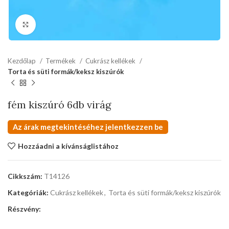
kattints a kinagyításhoz
Kezdőlap
Termékek
Cukrász kellékek
Torta és süti formák/keksz kiszúrók
fém kiszúró 6db virág
Az árak megtekintéséhez jelentkezzen be
Hozzáadni a kívánságlistához
Cikkszám:
T14126
Kategóriák:
Cukrász kellékek
,
Torta és süti formák/keksz kiszúrók
Részvény: