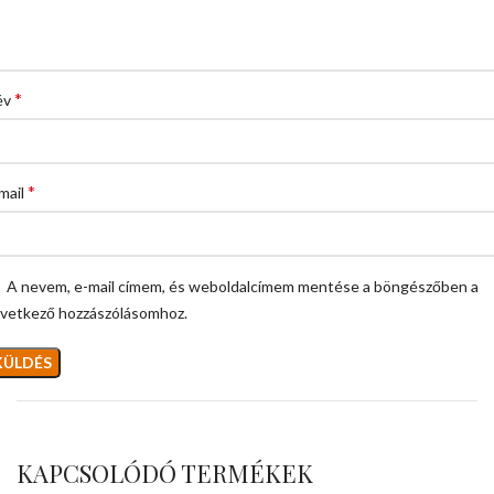
*
év
*
mail
A nevem, e-mail címem, és weboldalcímem mentése a böngészőben a
vetkező hozzászólásomhoz.
KAPCSOLÓDÓ TERMÉKEK