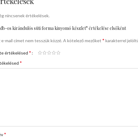
rtékelések
g nincsenek értékelések.
db-os kirándulós süti forma kinyomó készlet” értékelése elsőként
*
 e-mail címet nem tesszük közzé.
A kötelező mezőket
karakterrel jelölt
*
te értékelésed
*
tékelésed
*
év