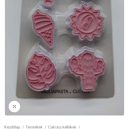
kattints a kinagyításhoz
Kezdőlap
Termékek
Cukrász kellékek