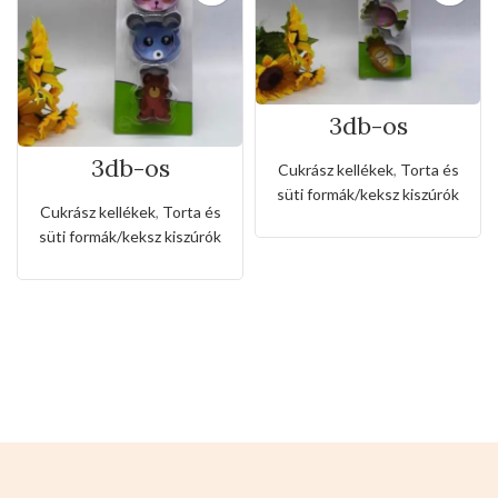
3db-os
rozsdamentes
kiszúró készlet
3db-os
Cukrász kellékek
,
Torta és
cukorka alakkal
rozsdamentes
süti formák/keksz kiszúrók
kiszúró készlet
Cukrász kellékek
,
Torta és
nyuszi és maci
süti formák/keksz kiszúrók
alakkal