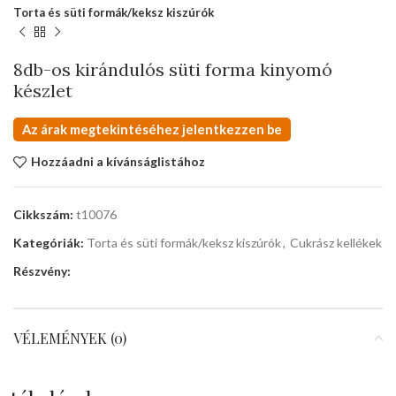
Torta és süti formák/keksz kiszúrók
8db-os kirándulós süti forma kinyomó
készlet
Az árak megtekintéséhez jelentkezzen be
Hozzáadni a kívánságlistához
Cikkszám:
t10076
Kategóriák:
Torta és süti formák/keksz kiszúrók
,
Cukrász kellékek
Részvény:
VÉLEMÉNYEK (0)