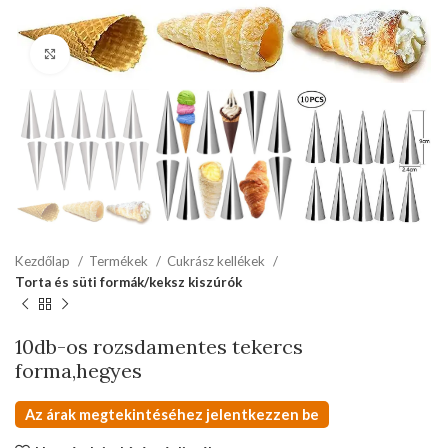
kattints a kinagyításhoz
Kezdőlap
Termékek
Cukrász kellékek
Torta és süti formák/keksz kiszúrók
10db-os rozsdamentes tekercs
forma,hegyes
Az árak megtekintéséhez jelentkezzen be