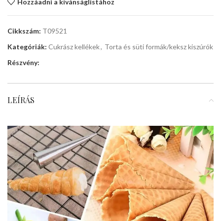
Hozzáadni a kívánságlistához
Cikkszám:
T09521
Kategóriák:
Cukrász kellékek
,
Torta és süti formák/keksz kiszúrók
Részvény:
LEÍRÁS