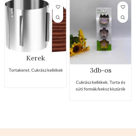
Kerek
rozsdamentes
állítható
3db-os
Tortakeret
,
Cukrász kellékek
sütőkeret-20cm
rozsdamentes
virág formájú
Cukrász kellékek
,
Torta és
kiszúró készlet
süti formák/keksz kiszúrók