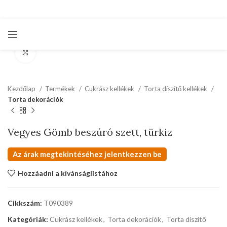
kattints a kinagyításhoz
Kezdőlap
Termékek
Cukrász kellékek
Torta díszítő kellékek
Torta dekorációk
Vegyes Gömb beszúró szett, türkiz
Az árak megtekintéséhez jelentkezzen be
Hozzáadni a kívánságlistához
Cikkszám:
T090389
Kategóriák:
Cukrász kellékek
,
Torta dekorációk
,
Torta díszítő