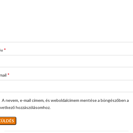
*
év
*
mail
A nevem, e-mail címem, és weboldalcímem mentése a böngészőben a
vetkező hozzászólásomhoz.