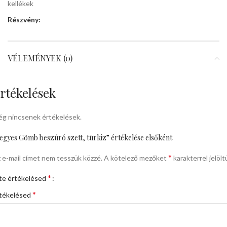
kellékek
Részvény:
VÉLEMÉNYEK (0)
rtékelések
g nincsenek értékelések.
egyes Gömb beszúró szett, türkiz” értékelése elsőként
*
 e-mail címet nem tesszük közzé.
A kötelező mezőket
karakterrel jelölt
*
te értékelésed
*
tékelésed