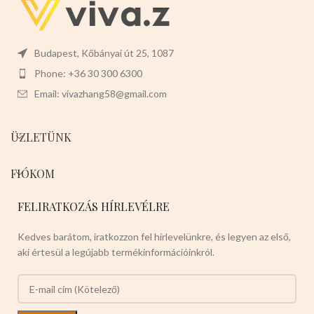
biztonságos és könnyen
moshatóak.
Mérete:
22cm
magas x 15cm széles x 5,5cm
hosszú
Budapest, Kőbányai út 25, 1087
Phone: +36 30 300 6300
Email: vivazhang58@gmail.com
ÜZLETÜNK
FIÓKOM
FELIRATKOZÁS HÍRLEVÉLRE
Kedves barátom, iratkozzon fel hírlevelünkre, és legyen az első,
aki értesül a legújabb termékinformációinkról.