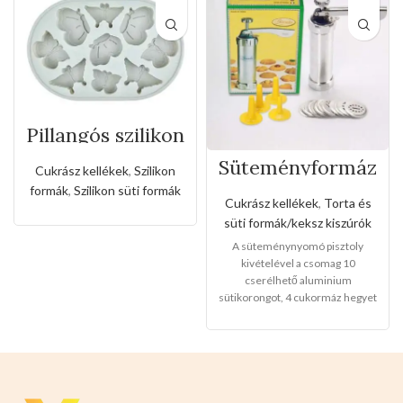
Pillangós szilikon
forma
Süteményformáz
Cukrász kellékek
,
Szilikon
ó készlet
formák
,
Szilikon süti formák
Cukrász kellékek
,
Torta és
süti formák/keksz kiszúrók
A süteménynyomó pisztoly
kivételével a csomag 10
cserélhető aluminium
sütikorongot, 4 cukormáz hegyet
is tartalmaz, nem csak családi
használatra, hanem kenyér és
vajas süteményekhez
is.Alumínium test és keksztálca,
PP fúvóka,egyszerű
kiegészítőkkel tartós,