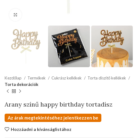
kattints a kinagyításhoz
Kezdőlap
Termékek
Cukrász kellékek
Torta díszítő kellékek
Torta dekorációk
Arany színű happy birthday tortadísz
Az árak megtekintéséhez jelentkezzen be
Hozzáadni a kívánságlistához