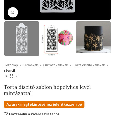
kattints a kinagyításhoz
Kezdőlap
Termékek
Cukrász kellékek
Torta díszítő kellékek
stencil
Torta díszítő sablon hópelyhes levél
mintázattal
Az árak megtekintéséhez jelentkezzen be
Hozzáadni a kívánságlistához