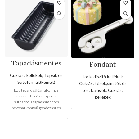
Tapadásmentes
Fondant
őzgerinc
mintázó,vágó
forma(Kis méret)
eszköz(3féle
Cukrász kellékek
,
Tepsik és
Torta díszítő kellékek
,
fogaskerékkel)
Sütőformák(Fémek)
Cukrászkések,simítók és
tésztavágók
,
Cukrász
Ez a tepsi kiválóan alkalmas
desszertek és kenyerek
kellékek
sütésére ,a tapadásmentes
bevonat könnyű gondozást és
karbantartást tesz lehetővé, és
könnyen levehet,ez megkönnyíti
a tisztítását is.
Mérete:
20cm
magas 7cm széles 2cm mély