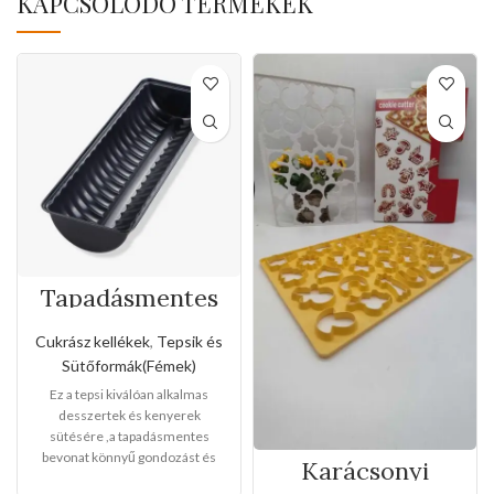
KAPCSOLÓDÓ TERMÉKEK
Tapadásmentes
őzgerinc
forma(Kis méret)
Cukrász kellékek
,
Tepsik és
Sütőformák(Fémek)
Ez a tepsi kiválóan alkalmas
desszertek és kenyerek
sütésére ,a tapadásmentes
bevonat könnyű gondozást és
Karácsonyi
karbantartást tesz lehetővé, és
sütemény kiszúró