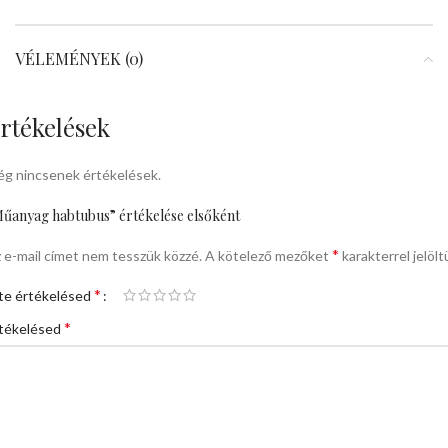
VÉLEMÉNYEK (0)
rtékelések
g nincsenek értékelések.
űanyag habtubus” értékelése elsőként
*
 e-mail címet nem tesszük közzé.
A kötelező mezőket
karakterrel jelölt
*
te értékelésed
*
tékelésed