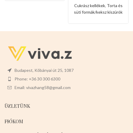
könnyen levehet,ez megkönnyíti
forma
Cukrász kellékek
,
Torta és
a tisztítását is.
Mérete:
20cm
süti formák/keksz kiszúrók
magas 7cm széles 2cm mély
Budapest, Kőbányai út 25, 1087
Phone: +36 30 300 6300
Email: vivazhang58@gmail.com
ÜZLETÜNK
FIÓKOM