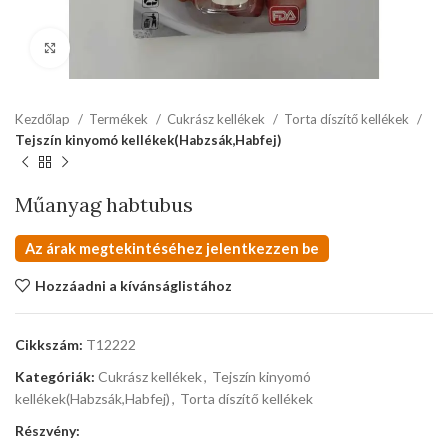
kattints a kinagyításhoz
Kezdőlap
Termékek
Cukrász kellékek
Torta díszítő kellékek
Tejszín kinyomó kellékek(Habzsák,Habfej)
Műanyag habtubus
Az árak megtekintéséhez jelentkezzen be
Hozzáadni a kívánságlistához
Cikkszám:
T12222
Kategóriák:
Cukrász kellékek
,
Tejszín kinyomó
kellékek(Habzsák,Habfej)
,
Torta díszítő kellékek
Részvény: