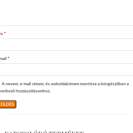
*
év
*
mail
A nevem, e-mail címem, és weboldalcímem mentése a böngészőben a
vetkező hozzászólásomhoz.