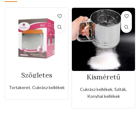
Szögletes
Kisméretű
rozsdamentes
rozsdamentes
állítható
liszt,porcukor
Tortakeret
,
Cukrász kellékek
Cukrász kellékek
,
Sziták
,
sütőkeret-20cm
szóró
Konyhai kellékek