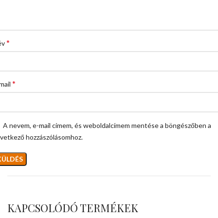
*
év
*
mail
A nevem, e-mail címem, és weboldalcímem mentése a böngészőben a
vetkező hozzászólásomhoz.
KAPCSOLÓDÓ TERMÉKEK