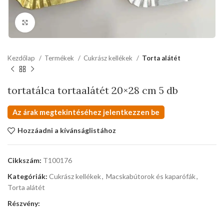
kattints a kinagyításhoz
Kezdőlap
Termékek
Cukrász kellékek
Torta alátét
tortatálca tortaalátét 20×28 cm 5 db
Az árak megtekintéséhez jelentkezzen be
Hozzáadni a kívánságlistához
Cikkszám:
T100176
Kategóriák:
Cukrász kellékek
,
Macskabútorok és kaparófák
,
Torta alátét
Részvény: