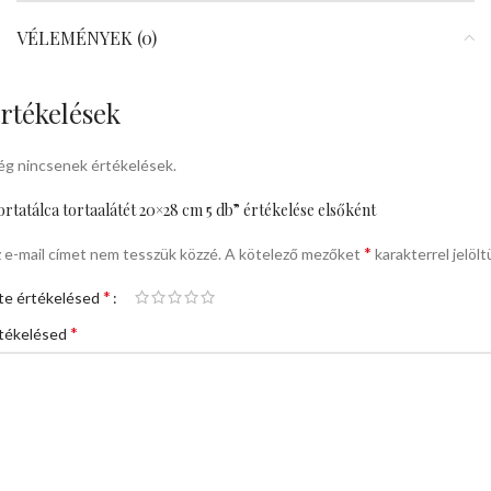
VÉLEMÉNYEK (0)
rtékelések
g nincsenek értékelések.
ortatálca tortaalátét 20×28 cm 5 db” értékelése elsőként
*
 e-mail címet nem tesszük közzé.
A kötelező mezőket
karakterrel jelölt
*
te értékelésed
*
tékelésed