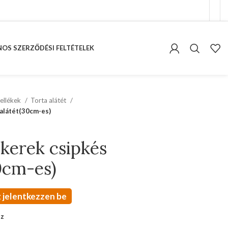
OS SZERZŐDÉSI FELTÉTELEK
ellékek
Torta alátét
aalátét(30cm-es)
 kerek csipkés
0cm-es)
 jelentkezzen be
oz