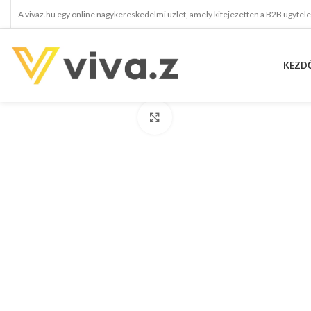
A vivaz.hu egy online nagykereskedelmi üzlet, amely kifejezetten a B2B ügyfel
KEZD
kattints a kinagyításhoz