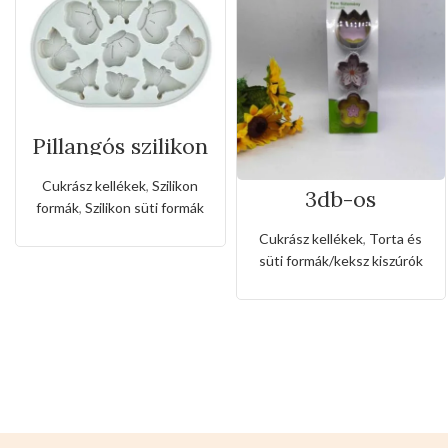
Pillangós szilikon
forma
Cukrász kellékek
,
Szilikon
3db-os
formák
,
Szilikon süti formák
rozsdamentes
virág formájú
Cukrász kellékek
,
Torta és
kiszúró készlet
süti formák/keksz kiszúrók