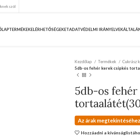
eknek szól
ŐLAP
TERMÉKEK
ELÉRHETŐSÉGEKET
ADATVÉDELMI IRÁNYELVEK
ÁLTALÁN
Kezdőlap
Termékek
Cukrász k
5db-os fehér kerek csipkés tort
5db-os fehér
tortaalátét(3
Az árak megtekintéséhez
Hozzáadni a kívánságlistáh