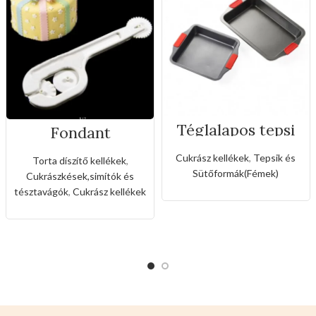
Téglalapos tepsi
Fondant
szilikon fogóval
mintázó,vágó
eszköz(3féle
Cukrász kellékek
,
Tepsik és
Torta díszítő kellékek
,
fogaskerékkel)
Sütőformák(Fémek)
Cukrászkések,simítók és
tésztavágók
,
Cukrász kellékek