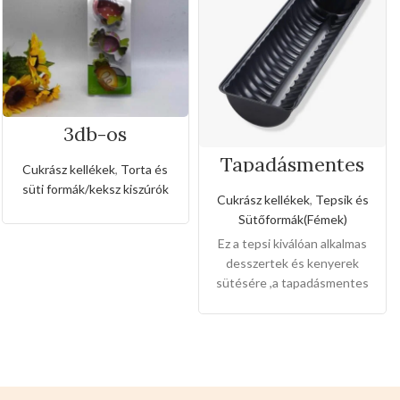
3db-os
rozsdamentes
Tapadásmentes
kiszúró készlet
Cukrász kellékek
,
Torta és
őzgerinc
cukorka alakkal
süti formák/keksz kiszúrók
forma(Kis méret)
Cukrász kellékek
,
Tepsik és
Sütőformák(Fémek)
Ez a tepsi kiválóan alkalmas
desszertek és kenyerek
sütésére ,a tapadásmentes
bevonat könnyű gondozást
és karbantartást tesz
lehetővé, és könnyen
levehet,ez megkönnyíti a
tisztítását is.
Mérete:
20cm