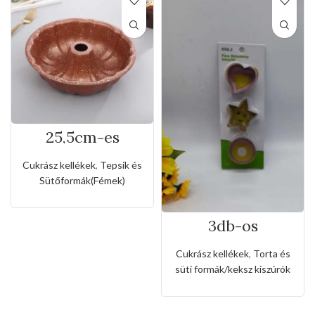
25,5cm-es
tapadásmentes
kuglóf sütőforma
Cukrász kellékek
,
Tepsik és
Sütőformák(Fémek)
3db-os
rozsdamentes
kiszúró készlet
Cukrász kellékek
,
Torta és
szív,csillag és
süti formák/keksz kiszúrók
kerek alakkal