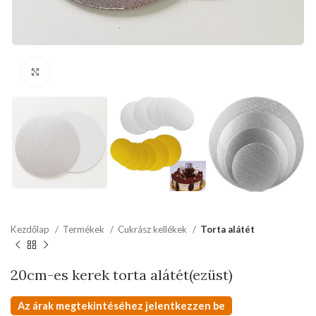
kattints a kinagyításhoz
Kezdőlap
Termékek
Cukrász kellékek
Torta alátét
20cm-es kerek torta alátét(ezüst)
Az árak megtekintéséhez jelentkezzen be