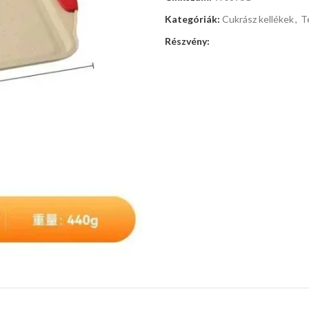
Kategóriák:
Cukrász kellékek
,
T
Részvény: