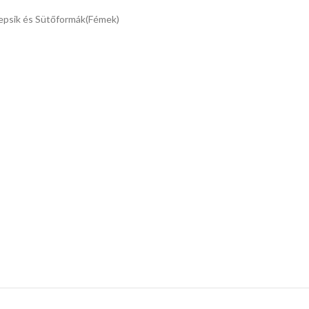
epsik és Sütőformák(Fémek)