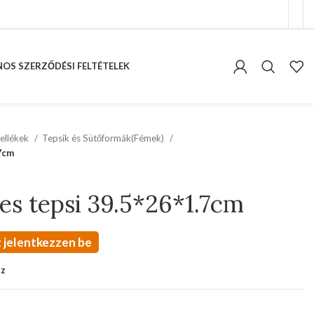
OS SZERZŐDÉSI FELTÉTELEK
ellékek
Tepsik és Sütőformák(Fémek)
7cm
s tepsi 39.5*26*1.7cm
 jelentkezzen be
oz