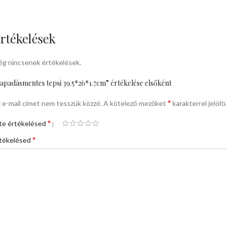
rtékelések
g nincsenek értékelések.
apadásmentes tepsi 39.5*26*1.7cm” értékelése elsőként
*
 e-mail címet nem tesszük közzé.
A kötelező mezőket
karakterrel jelölt
*
te értékelésed
*
tékelésed