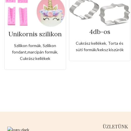
4db-os
Unikornis szilikon
rozsdamentes
fondant forma
kiszúró készlet
Cukrász kellékek
,
Torta és
Szilikon formák
,
Szilikon
süti formák/keksz kiszúrók
fondant,marcipán formák
,
Cukrász kellékek
ÜZLETÜNK