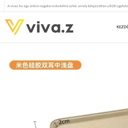
A vivaz.hu egy online nagykereskedelmi üzlet, amely kifejezetten a B2B ügyfel
KEZD