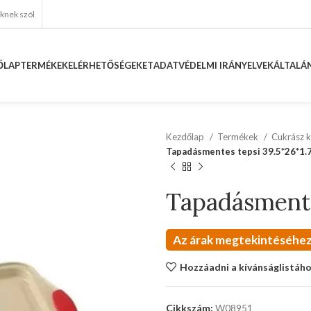
eknek szól
ŐLAP
TERMÉKEK
ELÉRHETŐSÉGEKET
ADATVÉDELMI IRÁNYELVEK
ÁLTALÁN
Kezdőlap
Termékek
Cukrász k
Tapadásmentes tepsi 39.5*26*1.
Tapadásmente
Az árak megtekintéséhez
Hozzáadni a kívánságlistáh
Cikkszám:
W08951