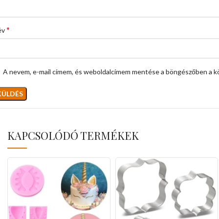
*
év
A nevem, e-mail címem, és weboldalcímem mentése a böngészőben a k
KAPCSOLÓDÓ TERMÉKEK