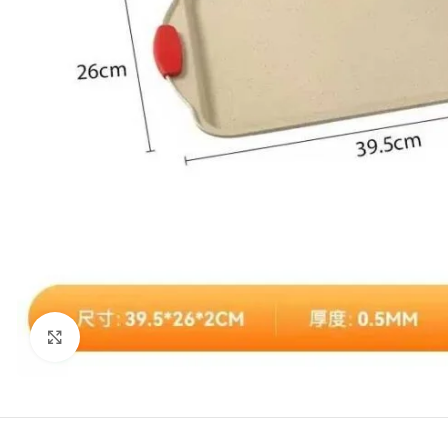
kattints a kinagyításhoz