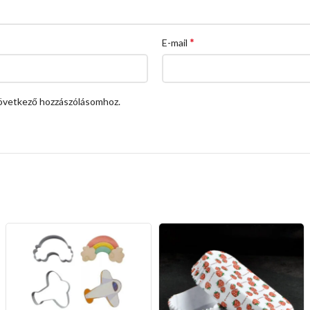
*
E-mail
övetkező hozzászólásomhoz.