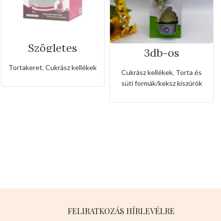
Szögletes
3db-os
rozsdamentes
rozsdamentes
állítható
Tortakeret
,
Cukrász kellékek
kiszúró készlet
sütőkeret-20cm
Cukrász kellékek
,
Torta és
fagyi és muffin
süti formák/keksz kiszúrók
alakkal
FELIRATKOZÁS HÍRLEVÉLRE