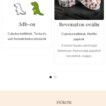
3db-os
Bevonatos ovális
rozsdamentes
tortabetétek
kiszúró készlet
muffinokhoz(50db
Cukrász kellékek
,
Torta és
Cukrász kellékek
,
Muffin
dinó,repülőgép és
-os)
süti formák/keksz kiszúrók
papírok
szivárvány alakkal
A betét kiváló minőségű
élelmiszer-biztonsági papírból
készültek, magas
hőmérséklet-ellenállás,
olajálló és vízálló funkcióval
rendelkezik. A termék
többcélú, tökéletes torták,
kekszek, cukorkák,
desszertek, sütemények,
gyümölcsökre alkalmas.
Mérete: 14cm x 5cm x 2,5
FIÓKOM
cm.
Színei:
Piros epres Piros