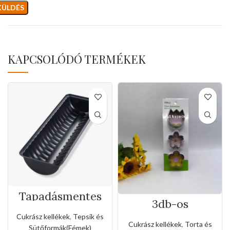
KAPCSOLÓDÓ TERMÉKEK
Tapadásmentes
3db-os
őzgerinc
rozsdamentes
forma(Kis méret)
Cukrász kellékek
,
Tepsik és
virág formájú
Cukrász kellékek
,
Torta és
Sütőformák(Fémek)