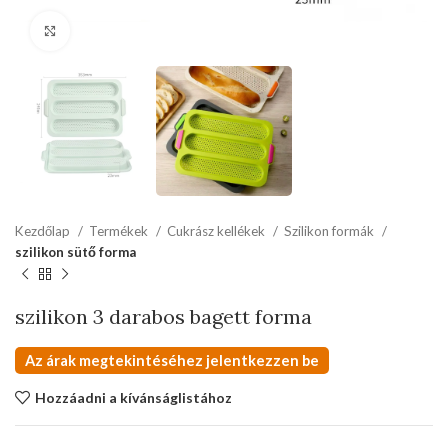
kattints a kinagyításhoz
Kezdőlap
Termékek
Cukrász kellékek
Szilikon formák
szilikon sütő forma
szilikon 3 darabos bagett forma
Az árak megtekintéséhez jelentkezzen be
Hozzáadni a kívánságlistához