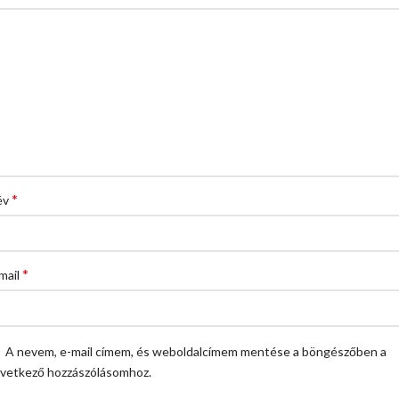
*
év
*
mail
A nevem, e-mail címem, és weboldalcímem mentése a böngészőben a
vetkező hozzászólásomhoz.