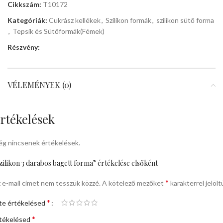
Cikkszám:
T10172
Kategóriák:
Cukrász kellékek
,
Szilikon formák
,
szilikon sütő forma
,
Tepsik és Sütőformák(Fémek)
Részvény:
VÉLEMÉNYEK (0)
rtékelések
g nincsenek értékelések.
zilikon 3 darabos bagett forma” értékelése elsőként
*
 e-mail címet nem tesszük közzé.
A kötelező mezőket
karakterrel jelölt
*
te értékelésed
*
tékelésed