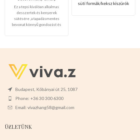
kiszúró készlet
süti formák/keksz kiszúrók
Ez a tepsi kiválóan alkalmas
desszertek és kenyerek
sütésére ,a tapadásmentes
bevonat könnyű gondozást és
karbantartást tesz lehetővé, és
könnyen levehet,ez megkönnyíti
a tisztítását is.
Mérete:
20cm
magas 7cm széles 2cm mély
Budapest, Kőbányai út 25, 1087
Phone: +36 30 300 6300
Email: vivazhang58@gmail.com
ÜZLETÜNK