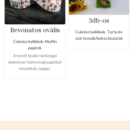
3db-os
rozsdamentes
Bevonatos ovális
kiszúró készlet
Cukrász kellékek
,
Torta és
tortabetétek
cukorka alakkal
süti formák/keksz kiszúrók
muffinokhoz(50db
Cukrász kellékek
,
Muffin
-os)
papírok
A betét kiváló minőségű
élelmiszer-biztonsági papírból
készültek, magas
hőmérséklet-ellenállás,
olajálló és vízálló funkcióval
rendelkezik. A termék
többcélú, tökéletes torták,
kekszek, cukorkák,
desszertek, sütemények,
gyümölcsökre alkalmas.
Mérete: 14cm x 5cm x 2,5
cm.
Színei:
Piros epres Piros