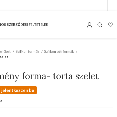
OS SZERZŐDÉSI FELTÉTELEK
ellékek
Szilikon formák
Szilikon süti formák
zelet
mény forma- torta szelet
 jelentkezzen be
oz