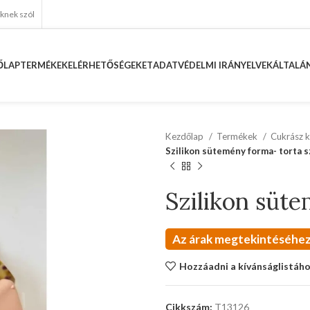
eknek szól
ŐLAP
TERMÉKEK
ELÉRHETŐSÉGEKET
ADATVÉDELMI IRÁNYELVEK
ÁLTALÁN
Kezdőlap
Termékek
Cukrász k
Szilikon sütemény forma- torta s
Szilikon süte
Az árak megtekintéséhez
Hozzáadni a kívánságlistáh
Cikkszám:
T13126