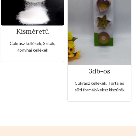
Kisméretű
rozsdamentes
liszt,porcukor
Cukrász kellékek
,
Sziták
,
szóró
Konyhai kellékek
3db-os
rozsdamentes
kiszúró készlet
Cukrász kellékek
,
Torta és
szív,csillag és
süti formák/keksz kiszúrók
kerek alakkal