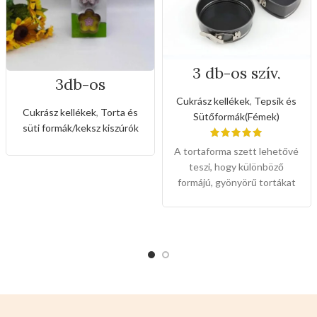
3 db-os szív,
3db-os
kerek, téglalap
rozsdamentes
alakú tepsikészlet
Cukrász kellékek
,
Tepsik és
virág formájú
(Csatzárral )
Cukrász kellékek
,
Torta és
Sütőformák(Fémek)
kiszúró készlet
süti formák/keksz kiszúrók
A tortaforma szett lehetővé
teszi, hogy különböző
formájú, gyönyörű tortákat
készítsen, minden igényt
kielégít. Könnyen
használható: Az eltávolítható
fenékkel, a csatzár
kialakításával és a
tapadásmentes bevonattal
könnyen eltávolíthatja a
süteményt a formából,