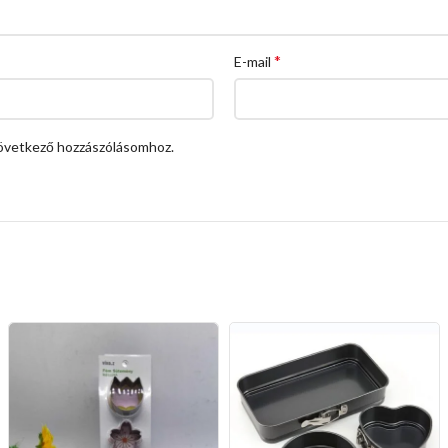
*
E-mail
övetkező hozzászólásomhoz.