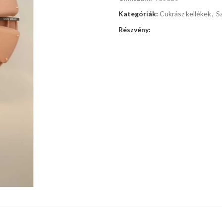
Kategóriák:
Cukrász kellékek
,
S
Részvény: