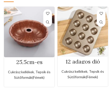
12 adagos dió
25,5cm-es
formájú tepsi
tapadásmentes
kuglóf sütőforma
Cukrász kellékek
,
Tepsik és
Cukrász kellékek
,
Tepsik és
Sütőformák(Fémek)
Sütőformák(Fémek)