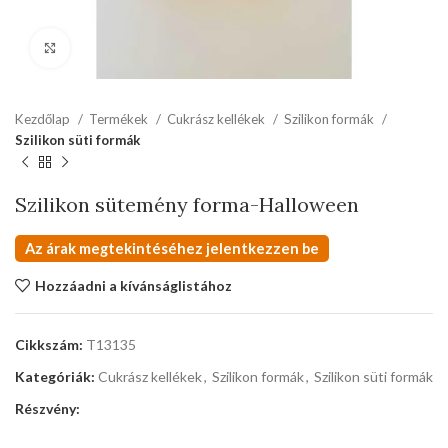
kattints a kinagyításhoz
Kezdőlap
Termékek
Cukrász kellékek
Szilikon formák
Szilikon süti formák
Szilikon sütemény forma-Halloween
Az árak megtekintéséhez jelentkezzen be
Hozzáadni a kívánságlistához
Cikkszám:
T13135
Kategóriák:
Cukrász kellékek
,
Szilikon formák
,
Szilikon süti formák
Részvény: