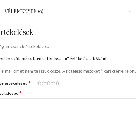
VÉLEMÉNYEK (0)
rtékelések
g nincsenek értékelések.
zilikon sütemény forma-Halloween” értékelése elsőként
*
 e-mail címet nem tesszük közzé.
A kötelező mezőket
karakterrel jelölt
*
te értékelésed
*
tékelésed