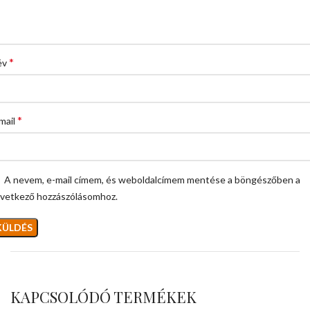
*
év
*
mail
A nevem, e-mail címem, és weboldalcímem mentése a böngészőben a
vetkező hozzászólásomhoz.
KAPCSOLÓDÓ TERMÉKEK