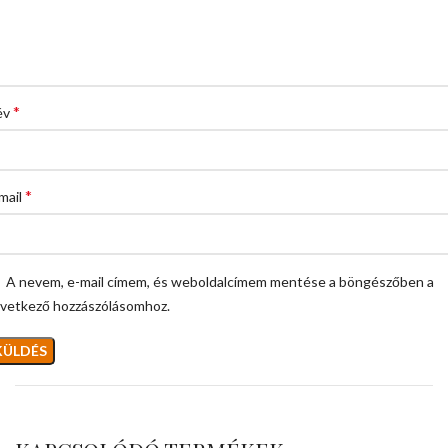
*
év
*
mail
A nevem, e-mail címem, és weboldalcímem mentése a böngészőben a
vetkező hozzászólásomhoz.