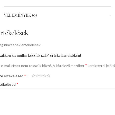
VÉLEMÉNYEK (0)
rtékelések
g nincsenek értékelések.
zilikon kis muffin készítő 12db” értékelése elsőként
*
 e-mail címet nem tesszük közzé.
A kötelező mezőket
karakterrel jelölt
*
te értékelésed
*
tékelésed