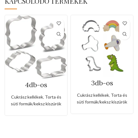
KAPCSOLÓDÓ TERMÉKEK
3db-os
4db-os
rozsdamentes
rozsdamentes
kiszúró készlet
kiszúró készlet
Cukrász kellékek
,
Torta és
Cukrász kellékek
,
Torta és
dinó,repülőgép
süti formák/keksz kiszúrók
és szivárvány
süti formák/keksz kiszúrók
alakkal