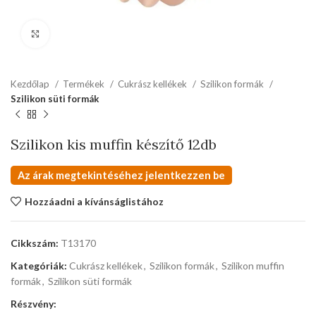
kattints a kinagyításhoz
Kezdőlap
Termékek
Cukrász kellékek
Szilikon formák
Szilikon süti formák
Szilikon kis muffin készítő 12db
Az árak megtekintéséhez jelentkezzen be
Hozzáadni a kívánságlistához
Cikkszám:
T13170
Kategóriák:
Cukrász kellékek
,
Szilikon formák
,
Szilikon muffin
formák
,
Szilikon süti formák
Részvény: