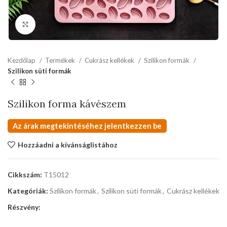
kattints a kinagyításhoz
Kezdőlap
Termékek
Cukrász kellékek
Szilikon formák
Szilikon süti formák
Szilikon forma kávészem
Az árak megtekintéséhez jelentkezzen be
Hozzáadni a kívánságlistához
Cikkszám:
T15012
Kategóriák:
Szilikon formák
,
Szilikon süti formák
,
Cukrász kellékek
Részvény: