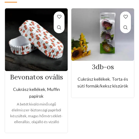
3db-os
rozsdamentes
Bevonatos ovális
kiszúró készlet
Cukrász kellékek
,
Torta és
tortabetétek
cukorka alakkal
süti formák/keksz kiszúrók
muffinokhoz(50d
Cukrász kellékek
,
Muffin
b-os)
papírok
A betét kiváló minőségű
élelmiszer-biztonsági papírból
készültek, magas hőmérséklet-
ellenállás, olajálló és vízálló
funkcióval rendelkezik. A termék
többcélú, tökéletes torták,