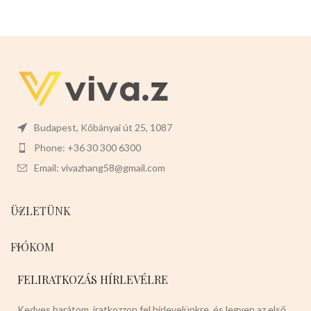
kekszek, cukorkák, desszertek,
sütemények, gyümölcsökre
alkalmas.
Mérete: 14cm x 5cm x
2,5 cm.
Színei:
Piros epres Piros
kockás Zöld Sötétbarna
Budapest, Kőbányai út 25, 1087
Phone: +36 30 300 6300
Email: vivazhang58@gmail.com
ÜZLETÜNK
FIÓKOM
FELIRATKOZÁS HÍRLEVÉLRE
Kedves barátom, iratkozzon fel hírlevelünkre, és legyen az első,