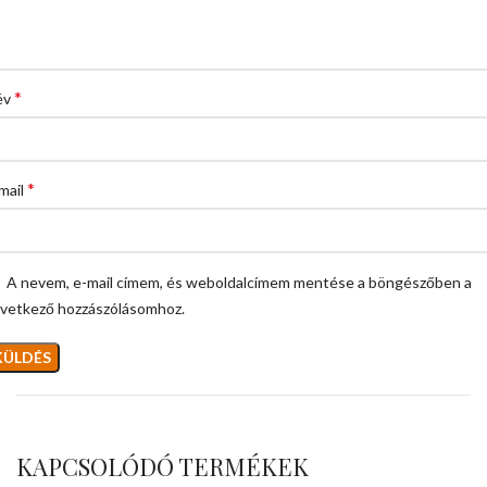
*
év
*
mail
A nevem, e-mail címem, és weboldalcímem mentése a böngészőben a
vetkező hozzászólásomhoz.
KAPCSOLÓDÓ TERMÉKEK