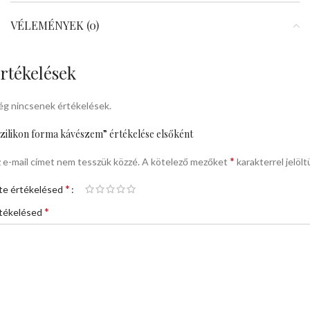
VÉLEMÉNYEK (0)
rtékelések
g nincsenek értékelések.
zilikon forma kávészem” értékelése elsőként
*
 e-mail címet nem tesszük közzé.
A kötelező mezőket
karakterrel jelölt
*
te értékelésed
*
tékelésed