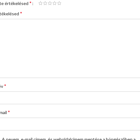
*
te értékelésed
*
tékelésed
*
év
*
mail
A nevem, e-mail címem, és weboldalcímem mentése a böngészőben a