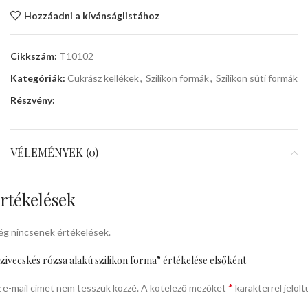
Hozzáadni a kívánságlistához
Cikkszám:
T10102
Kategóriák:
Cukrász kellékek
,
Szilikon formák
,
Szilikon süti formák
Részvény:
VÉLEMÉNYEK (0)
rtékelések
g nincsenek értékelések.
zivecskés rózsa alakú szilikon forma” értékelése elsőként
*
 e-mail címet nem tesszük közzé.
A kötelező mezőket
karakterrel jelölt