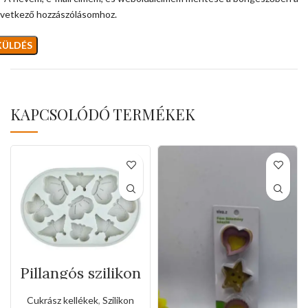
vetkező hozzászólásomhoz.
KAPCSOLÓDÓ TERMÉKEK
Pillangós szilikon
forma
Cukrász kellékek
,
Szilikon