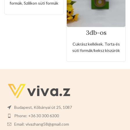
formák
,
Szilikon süti formák
3db-os
rozsdamentes
kiszúró készlet
Cukrász kellékek
,
Torta és
szív,csillag és
süti formák/keksz kiszúrók
kerek alakkal
Budapest, Kőbányai út 25, 1087
Phone: +36 30 300 6300
Email: vivazhang58@gmail.com