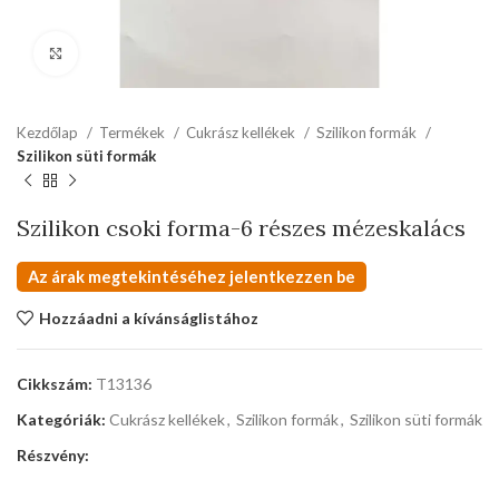
kattints a kinagyításhoz
Kezdőlap
Termékek
Cukrász kellékek
Szilikon formák
Szilikon süti formák
Szilikon csoki forma-6 részes mézeskalács
Az árak megtekintéséhez jelentkezzen be
Hozzáadni a kívánságlistához
Cikkszám:
T13136
Kategóriák:
Cukrász kellékek
,
Szilikon formák
,
Szilikon süti formák
Részvény: