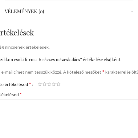
VÉLEMÉNYEK (0)
rtékelések
g nincsenek értékelések.
zilikon csoki forma-6 részes mézeskalács” értékelése elsőként
*
 e-mail címet nem tesszük közzé.
A kötelező mezőket
karakterrel jelölt
*
te értékelésed
*
tékelésed