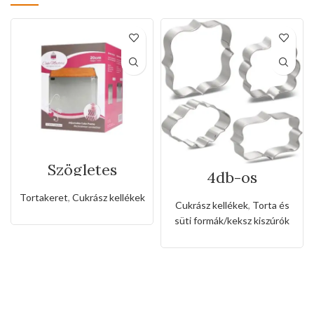
Szögletes
4db-os
rozsdamentes
rozsdamentes
állítható
Tortakeret
,
Cukrász kellékek
kiszúró készlet
sütőkeret-20cm
Cukrász kellékek
,
Torta és
süti formák/keksz kiszúrók