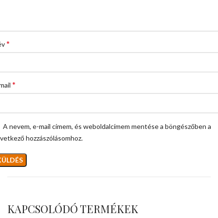
*
év
*
mail
A nevem, e-mail címem, és weboldalcímem mentése a böngészőben a
vetkező hozzászólásomhoz.
KAPCSOLÓDÓ TERMÉKEK