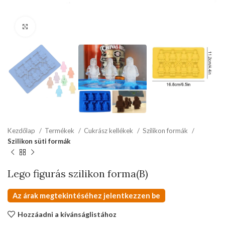
kattints a kinagyításhoz
Kezdőlap
Termékek
Cukrász kellékek
Szilikon formák
Szilikon süti formák
Lego figurás szilikon forma(B)
Az árak megtekintéséhez jelentkezzen be
Hozzáadni a kívánságlistához