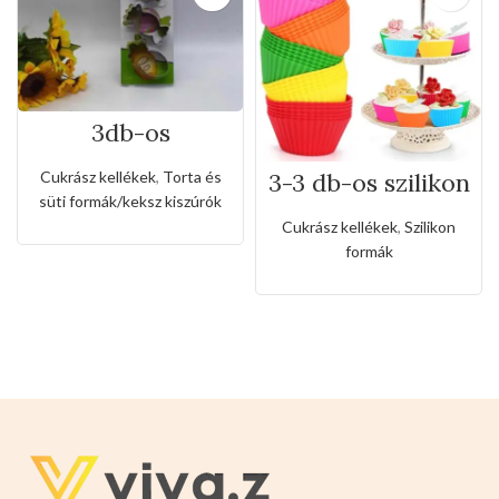
3db-os
rozsdamentes
kiszúró készlet
3-3 db-os szilikon
Cukrász kellékek
,
Torta és
cukorka alakkal
muffin forma
süti formák/keksz kiszúrók
Cukrász kellékek
,
Szilikon
formák