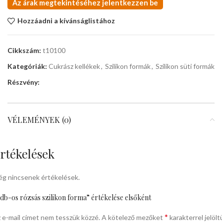
Az árak megtekintéséhez jelentkezzen be
Hozzáadni a kívánságlistához
Cikkszám:
t10100
Kategóriák:
Cukrász kellékek
,
Szilikon formák
,
Szilikon süti formák
Részvény:
VÉLEMÉNYEK (0)
rtékelések
g nincsenek értékelések.
db-os rózsás szilikon forma” értékelése elsőként
*
 e-mail címet nem tesszük közzé.
A kötelező mezőket
karakterrel jelölt