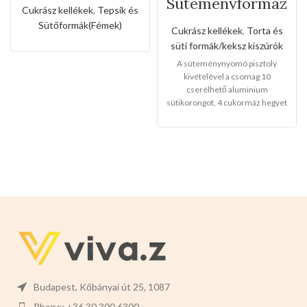
Süteményformáz
fogóval
Cukrász kellékek
,
Tepsik és
ó készlet
Sütőformák(Fémek)
Cukrász kellékek
,
Torta és
süti formák/keksz kiszúrók
A süteménynyomó pisztoly
kivételével a csomag 10
cserélhető aluminium
sütikorongot, 4 cukormáz hegyet
is tartalmaz, nem csak családi
használatra, hanem kenyér és
vajas süteményekhez
is.Alumínium test és keksztálca,
PP fúvóka,egyszerű
kiegészítőkkel tartós,
biztonságos és könnyen
moshatóak.
Mérete:
22cm
magas x 15cm széles x 5,5cm
hosszú
Budapest, Kőbányai út 25, 1087
Phone: +36 30 300 6300