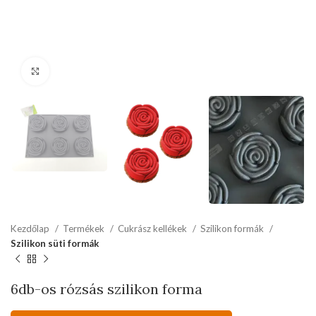
kattints a kinagyításhoz
Kezdőlap
Termékek
Cukrász kellékek
Szilikon formák
Szilikon süti formák
6db-os rózsás szilikon forma