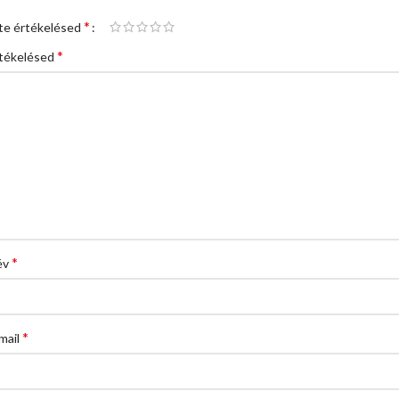
*
te értékelésed
*
tékelésed
*
év
*
mail