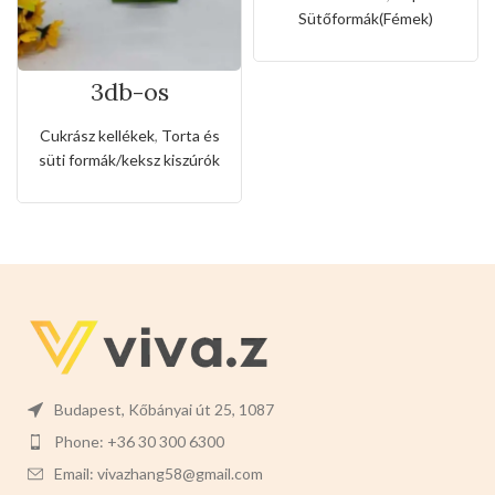
Sütőformák(Fémek)
3db-os
rozsdamentes
kiszúró készlet
Cukrász kellékek
,
Torta és
szív,csillag és
süti formák/keksz kiszúrók
kerek alakkal
Budapest, Kőbányai út 25, 1087
Phone: +36 30 300 6300
Email: vivazhang58@gmail.com