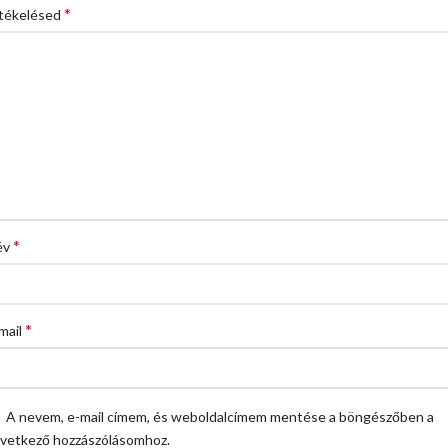
*
tékelésed
*
év
*
mail
A nevem, e-mail címem, és weboldalcímem mentése a böngészőben a
vetkező hozzászólásomhoz.