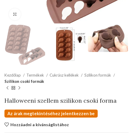
kattints a kinagyításhoz
Kezdőlap
Termékek
Cukrász kellékek
Szilikon formák
Szilikon csoki formák
Halloweeni szellem szilikon csoki forma
Az árak megtekintéséhez jelentkezzen be
Hozzáadni a kívánságlistához