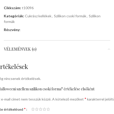
Cikkszám:
t10096
Kategóriák:
Cukrász kellékek
,
Szilikon csoki formák
,
Szilikon
formák
Részvény:
VÉLEMÉNYEK (0)
rtékelések
g nincsenek értékelések.
alloweeni szellem szilikon csoki forma” értékelése elsőként
*
 e-mail címet nem tesszük közzé.
A kötelező mezőket
karakterrel jelölt
*
te értékelésed