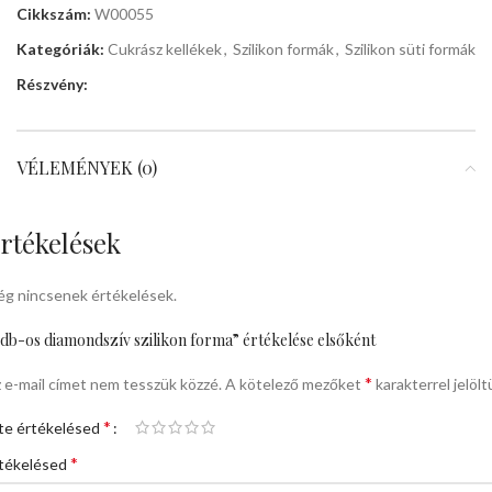
Cikkszám:
W00055
Kategóriák:
Cukrász kellékek
,
Szilikon formák
,
Szilikon süti formák
Részvény:
VÉLEMÉNYEK (0)
rtékelések
g nincsenek értékelések.
db-os diamondszív szilikon forma” értékelése elsőként
*
 e-mail címet nem tesszük közzé.
A kötelező mezőket
karakterrel jelölt
*
te értékelésed
*
tékelésed