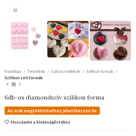
kattints a kinagyításhoz
Kezdőlap
Termékek
Cukrász kellékek
Szilikon formák
Szilikon süti formák
6db-os diamondszív szilikon forma
Az árak megtekintéséhez jelentkezzen be
Hozzáadni a kívánságlistához