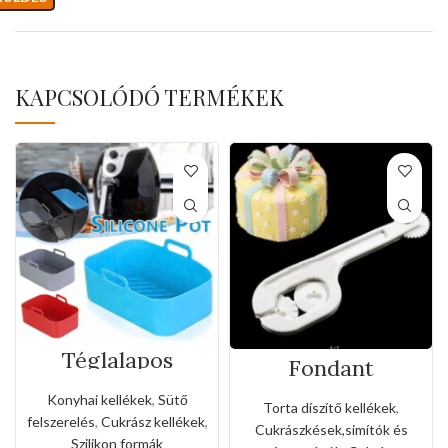
KAPCSOLÓDÓ TERMÉKEK
Téglalapos
Fondant
szilikon forma
mintázó,vágó
forró levegős
eszköz(3féle
Konyhai kellékek
,
Sütő
Torta díszítő kellékek
,
sütőhöz
fogaskerékkel)
felszerelés
,
Cukrász kellékek
,
Cukrászkések,simítók és
Szilikon formák