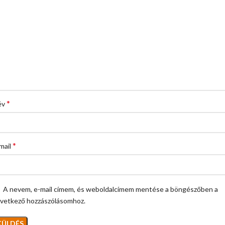
*
év
*
mail
A nevem, e-mail címem, és weboldalcímem mentése a böngészőben a
vetkező hozzászólásomhoz.