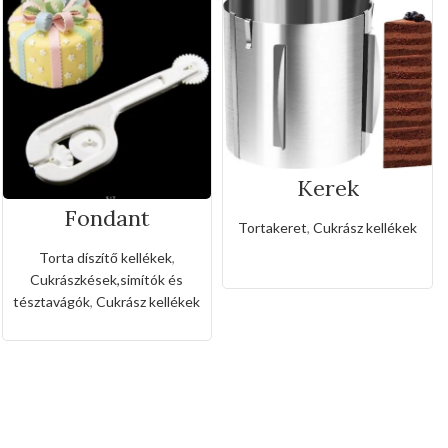
Kerek
rozsdamentes
Fondant
állítható
Tortakeret
,
Cukrász kellékek
mintázó,vágó
sütőkeret-20cm
eszköz(3féle
Torta díszítő kellékek
,
fogaskerékkel)
Cukrászkések,simítók és
tésztavágók
,
Cukrász kellékek