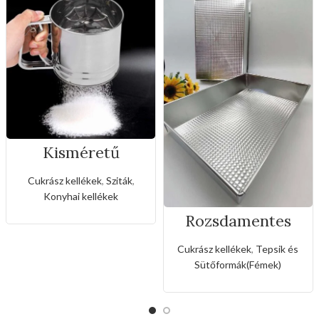
Kisméretű
rozsdamentes
liszt,porcukor
Cukrász kellékek
,
Sziták
,
szóró
Konyhai kellékek
Rozsdamentes
téglalapos tepsi
Cukrász kellékek
,
Tepsik és
Sütőformák(Fémek)