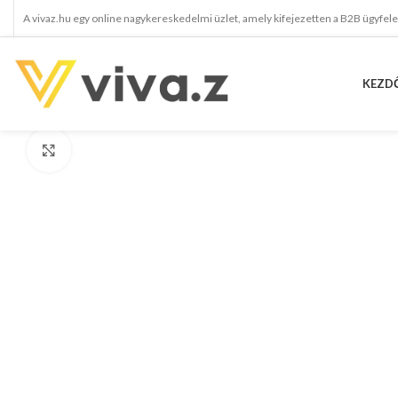
A vivaz.hu egy online nagykereskedelmi üzlet, amely kifejezetten a B2B ügyfel
KEZD
kattints a kinagyításhoz