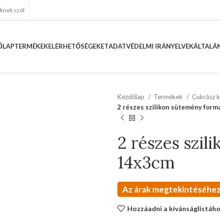
eknek szól
ŐLAP
TERMÉKEK
ELÉRHETŐSÉGEKET
ADATVÉDELMI IRÁNYELVEK
ÁLTALÁN
Kezdőlap
Termékek
Cukrász k
2 részes szilikon sütemény for
2 részes szil
14x3cm
Az árak megtekintéséhez
Hozzáadni a kívánságlistáh