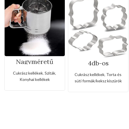
Nagyméretű
4db-os
rozsdamentes
rozsdamentes
liszt,porcukor
kiszúró készlet
Cukrász kellékek
,
Sziták
,
Cukrász kellékek
,
Torta és
szóró
Konyhai kellékek
süti formák/keksz kiszúrók