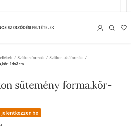
OS SZERZŐDÉSI FELTÉTELEK
ellékek
Szilikon formák
Szilikon süti formák
ma,kör-14x3cm
ikon sütemény forma,kör-
 jelentkezzen be
oz