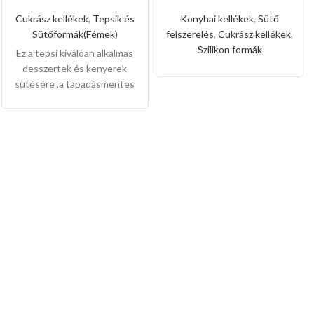
őzgerinc
szilikon forma
forma(Közepes
forró levegős
Cukrász kellékek
,
Tepsik és
Konyhai kellékek
,
Sütő
méret)
sütőhöz
Sütőformák(Fémek)
felszerelés
,
Cukrász kellékek
,
Szilikon formák
Ez a tepsi kiválóan alkalmas
desszertek és kenyerek
sütésére ,a tapadásmentes
bevonat könnyű gondozást
és karbantartást tesz
lehetővé, és könnyen
levehet,ez megkönnyíti a
tisztítását is.
Mérete:
25cm
magas 9cm széles 3cm mély