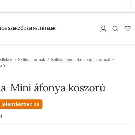
OS SZERZŐDÉSI FELTÉTELEK
ellékek
Szilikon formák
Szilikon fondant,marcipán formák
orú
ma-Mini áfonya koszorú
 jelentkezzen be
oz