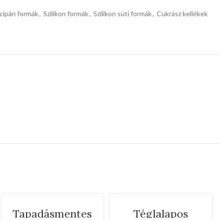
rcipán formák
,
Szilikon formák
,
Szilikon süti formák
,
Cukrász kellékek
Tapadásmentes
Téglalapos