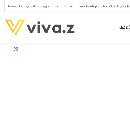
A vivaz.hu egy online nagykereskedelmi üzlet, amely kifejezetten a B2B ügyfel
KEZD
kattints a kinagyításhoz