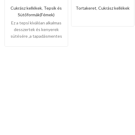
őzgerinc
rozsdamentes
forma(Kis méret)
állítható
Cukrász kellékek
,
Tepsik és
Tortakeret
,
Cukrász kellékek
sütőkeret-20cm
Sütőformák(Fémek)
Ez a tepsi kiválóan alkalmas
desszertek és kenyerek
sütésére ,a tapadásmentes
bevonat könnyű gondozást
és karbantartást tesz
lehetővé, és könnyen
levehet,ez megkönnyíti a
tisztítását is.
Mérete:
20cm
magas 7cm széles 2cm mély