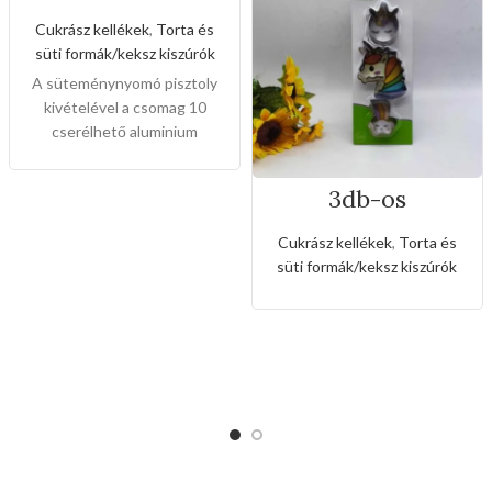
ó készlet
Cukrász kellékek
,
Torta és
süti formák/keksz kiszúrók
A süteménynyomó pisztoly
kivételével a csomag 10
cserélhető aluminium
sütikorongot, 4 cukormáz
hegyet is tartalmaz, nem csak
3db-os
családi használatra, hanem
rozsdamentes
kenyér és vajas
kiszúró készlet
Cukrász kellékek
,
Torta és
süteményekhez is.Alumínium
unikornis és
süti formák/keksz kiszúrók
szivárvány alakkal
test és keksztálca, PP
fúvóka,egyszerű
kiegészítőkkel tartós,
biztonságos és könnyen
moshatóak.
Mérete:
22cm
magas x 15cm széles x 5,5cm
hosszú