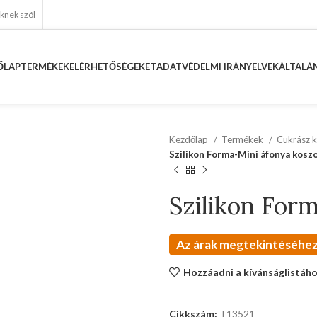
eknek szól
ŐLAP
TERMÉKEK
ELÉRHETŐSÉGEKET
ADATVÉDELMI IRÁNYELVEK
ÁLTALÁN
Kezdőlap
Termékek
Cukrász k
Szilikon Forma-Mini áfonya kosz
Szilikon For
Az árak megtekintéséhez
Hozzáadni a kívánságlistáh
Cikkszám:
T13521