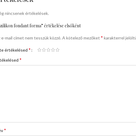
g nincsenek értékelések.
zilikon fondant forma” értékelése elsőként
*
 e-mail címet nem tesszük közzé.
A kötelező mezőket
karakterrel jelölt
*
te értékelésed
*
tékelésed
*
év