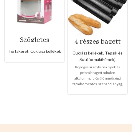
Szögletes
4 részes bagett
rozsdamentes
tepsi
állítható
Tortakeret
,
Cukrász kellékek
Cukrász kellékek
,
Tepsik és
sütőkeret-20cm
Sütőformák(Fémek)
Ropogós aranybarna cipók és
prforált bagett minden
alkalommal . Kiváló minőségű
tapadásmentes szénacél anyag,
környezetbarát, erős és tartós.
Finom és sima krimpelő
kialakítás, nem éles, nem sérti
meg a kezét.
Mérete:38cm x
33cm
Színe készleten: fekete