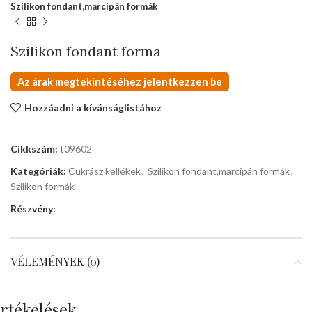
Szilikon fondant,marcipán formák
Szilikon fondant forma
Az árak megtekintéséhez jelentkezzen be
Hozzáadni a kívánságlistához
Cikkszám:
t09602
Kategóriák:
Cukrász kellékek
,
Szilikon fondant,marcipán formák
,
Szilikon formák
Részvény:
VÉLEMÉNYEK (0)
rtékelések