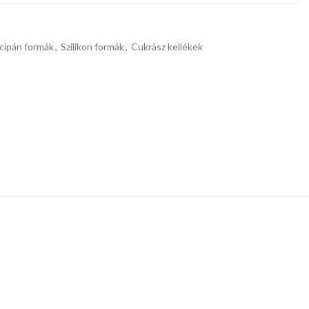
rcipán formák
,
Szilikon formák
,
Cukrász kellékek