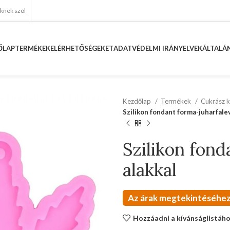
eknek szól
ŐLAP
TERMÉKEK
ELÉRHETŐSÉGEKET
ADATVÉDELMI IRÁNYELVEK
ÁLTALÁN
Kezdőlap
Termékek
Cukrász k
Szilikon fondant forma-juharfalev
Szilikon fond
alakkal
Az árak megtekintéséhez
Hozzáadni a kívánságlistáh