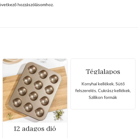
övetkező hozzászólásomhoz.
Téglalapos
szilikon forma
forró levegős
Konyhai kellékek
,
Sütő
sütőhöz
felszerelés
,
Cukrász kellékek
,
Szilikon formák
12 adagos dió
formájú tepsi