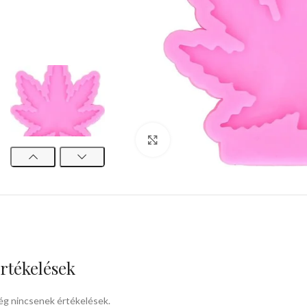
kattints a kinagyításhoz
rtékelések
g nincsenek értékelések.