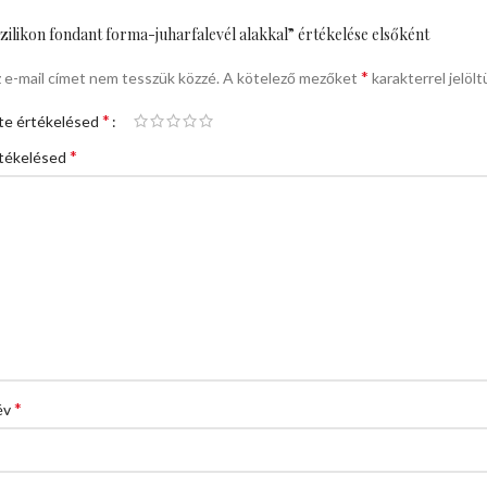
zilikon fondant forma-juharfalevél alakkal” értékelése elsőként
*
 e-mail címet nem tesszük közzé.
A kötelező mezőket
karakterrel jelölt
*
te értékelésed
*
tékelésed
*
év