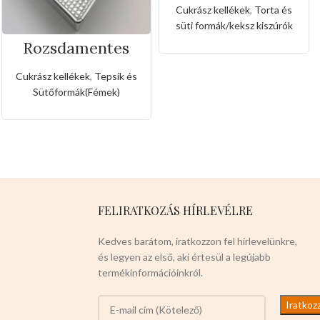
kiszúró készlet
Cukrász kellékek
,
Torta és
fagyi és muffin
süti formák/keksz kiszúrók
alakkal
Rozsdamentes
téglalapos tepsi
Cukrász kellékek
,
Tepsik és
Sütőformák(Fémek)
FELIRATKOZÁS HÍRLEVÉLRE
Kedves barátom, iratkozzon fel hírlevelünkre,
és legyen az első, aki értesül a legújabb
termékinformációinkról.