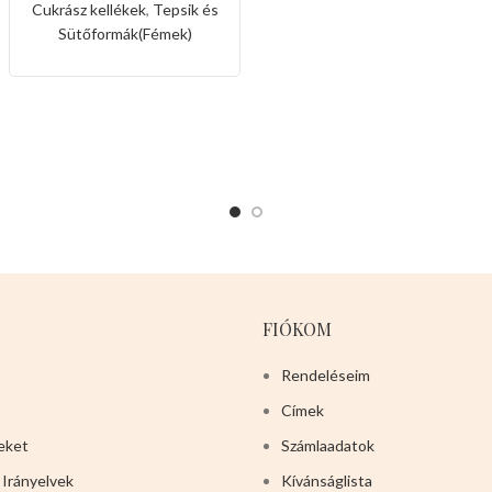
Cukrász kellékek
,
Tepsik és
Sütőformák(Fémek)
FIÓKOM
Rendeléseim
Címek
eket
Számlaadatok
 Irányelvek
Kívánságlista