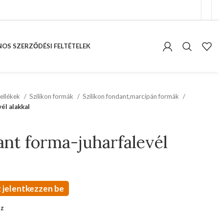
OS SZERZŐDÉSI FELTÉTELEK
ellékek
Szilikon formák
Szilikon fondant,marcipán formák
él alakkal
ant forma-juharfalevél
 jelentkezzen be
oz