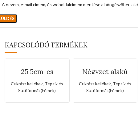
A nevem, e-mail címem, és weboldalcímem mentése a böngészőben a k
KAPCSOLÓDÓ TERMÉKEK
25,5cm-es
Négyzet alakú
tapadásmentes
tepsi szilikon
kuglóf sütőforma
fogóval
Cukrász kellékek
,
Tepsik és
Cukrász kellékek
,
Tepsik és
Sütőformák(Fémek)
Sütőformák(Fémek)