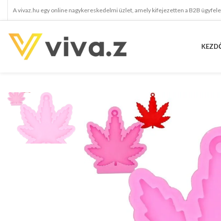
A vivaz.hu egy online nagykereskedelmi üzlet, amely kifejezetten a B2B ügyfel
KEZD