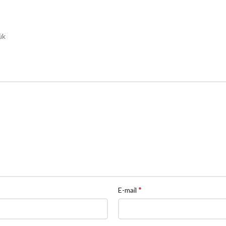
ük
*
E-mail