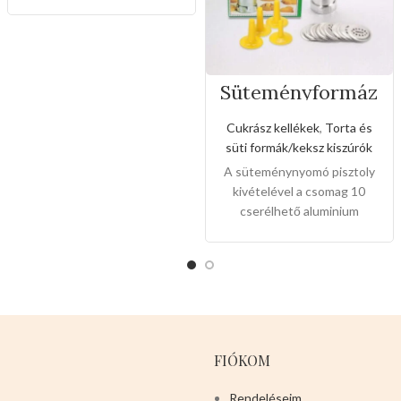
Süteményformáz
ó készlet
Cukrász kellékek
,
Torta és
süti formák/keksz kiszúrók
A süteménynyomó pisztoly
kivételével a csomag 10
cserélhető aluminium
sütikorongot, 4 cukormáz
hegyet is tartalmaz, nem csak
családi használatra, hanem
kenyér és vajas
süteményekhez is.Alumínium
test és keksztálca, PP
fúvóka,egyszerű
FIÓKOM
kiegészítőkkel tartós,
biztonságos és könnyen
Rendeléseim