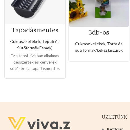
Tapadásmentes
3db-os
őzgerinc
rozsdamentes
forma(Közepes
kiszúró készlet
Cukrász kellékek
,
Tepsik és
Cukrász kellékek
,
Torta és
méret)
unikornis és
Sütőformák(Fémek)
süti formák/keksz kiszúrók
szivárvány alakkal
Ez a tepsi kiválóan alkalmas
desszertek és kenyerek
sütésére ,a tapadásmentes
bevonat könnyű gondozást
és karbantartást tesz
lehetővé, és könnyen
levehet,ez megkönnyíti a
tisztítását is.
Mérete:
25cm
magas 9cm széles 3cm mély
ÜZLETÜNK
Kezdőlap