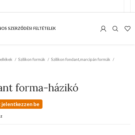
OS SZERZŐDÉSI FELTÉTELEK
ellékek
Szilikon formák
Szilikon fondant,marcipán formák
dant forma-házikó
 jelentkezzen be
oz