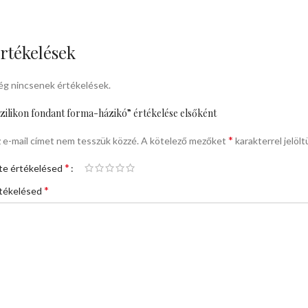
rtékelések
g nincsenek értékelések.
zilikon fondant forma-házikó” értékelése elsőként
*
 e-mail címet nem tesszük közzé.
A kötelező mezőket
karakterrel jelölt
*
te értékelésed
*
tékelésed