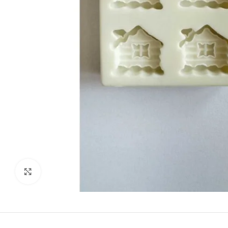
kattints a kinagyításhoz