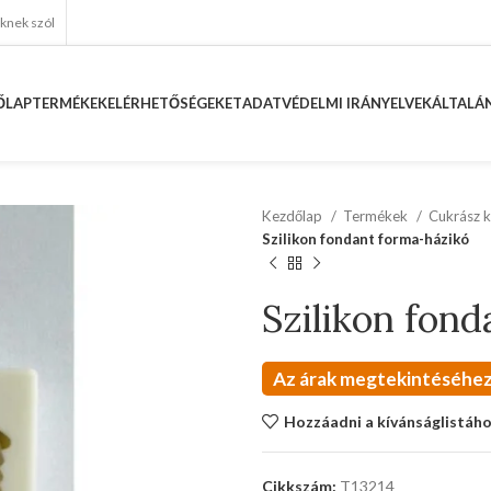
eknek szól
ŐLAP
TERMÉKEK
ELÉRHETŐSÉGEKET
ADATVÉDELMI IRÁNYELVEK
ÁLTALÁN
Kezdőlap
Termékek
Cukrász k
Szilikon fondant forma-házikó
Szilikon fon
Az árak megtekintéséhez
Hozzáadni a kívánságlistáh
Cikkszám:
T13214