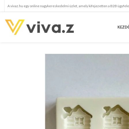
A vivaz.hu egy online nagykereskedelmi üzlet, amely kifejezetten a B2B ügyfel
KEZD