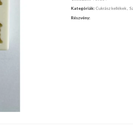
Kategóriák:
Cukrász kellékek
,
S
Részvény: