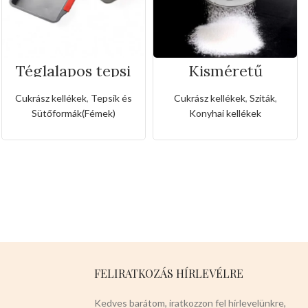
Téglalapos tepsi
Kisméretű
szilikon fogóval
rozsdamentes
liszt,porcukor
Cukrász kellékek
,
Tepsik és
Cukrász kellékek
,
Sziták
,
szóró
Sütőformák(Fémek)
Konyhai kellékek
FELIRATKOZÁS HÍRLEVÉLRE
Kedves barátom, iratkozzon fel hírlevelünkre,