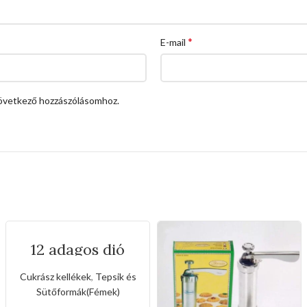
*
E-mail
övetkező hozzászólásomhoz.
12 adagos dió
formájú tepsi
Cukrász kellékek
,
Tepsik és
Sütőformák(Fémek)