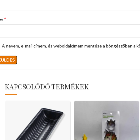
*
év
A nevem, e-mail címem, és weboldalcímem mentése a böngészőben a k
KAPCSOLÓDÓ TERMÉKEK