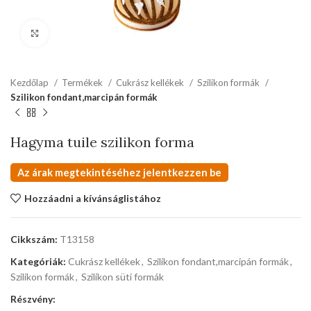
kattints a kinagyításhoz
Kezdőlap
Termékek
Cukrász kellékek
Szilikon formák
Szilikon fondant,marcipán formák
Hagyma tuile szilikon forma
Az árak megtekintéséhez jelentkezzen be
Hozzáadni a kívánságlistához
Cikkszám:
T13158
Kategóriák:
Cukrász kellékek
,
Szilikon fondant,marcipán formák
,
Szilikon formák
,
Szilikon süti formák
Részvény: