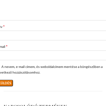
*
év
*
mail
A nevem, e-mail címem, és weboldalcímem mentése a böngészőben a
vetkező hozzászólásomhoz.