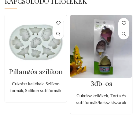
KAPCSOLÓDÓ TERMÉKEK
Pillangós szilikon
forma
3db-os
Cukrász kellékek
,
Szilikon
rozsdamentes
formák
,
Szilikon süti formák
kiszúró készlet
Cukrász kellékek
,
Torta és
fagyi és muffin
süti formák/keksz kiszúrók
alakkal