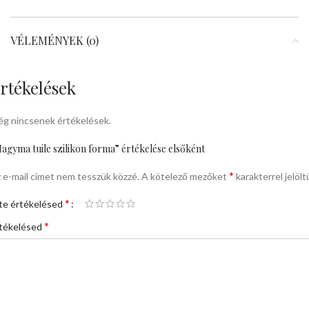
VÉLEMÉNYEK (0)
rtékelések
g nincsenek értékelések.
agyma tuile szilikon forma” értékelése elsőként
*
 e-mail címet nem tesszük közzé.
A kötelező mezőket
karakterrel jelölt
*
te értékelésed
*
tékelésed