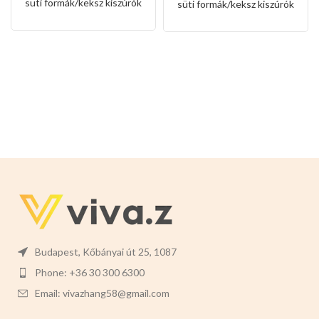
süti formák/keksz kiszúrók
süti formák/keksz kiszúrók
alakkal
Budapest, Kőbányai út 25, 1087
Phone: +36 30 300 6300
Email: vivazhang58@gmail.com