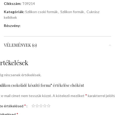
Cikkszám:
T09214
Kategóriák:
Szilikon csoki formák
,
Szilikon formák
,
Cukrász
kellékek
Részvény:
VÉLEMÉNYEK (0)
rtékelések
g nincsenek értékelések.
zilikon csokoládé készítő forma” értékelése elsőként
*
 e-mail címet nem tesszük közzé.
A kötelező mezőket
karakterrel jelölt
*
te értékelésed
*
tékelésed