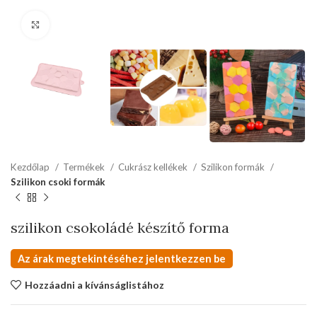
kattints a kinagyításhoz
Kezdőlap
Termékek
Cukrász kellékek
Szilikon formák
Szilikon csoki formák
szilikon csokoládé készítő forma
Az árak megtekintéséhez jelentkezzen be
Hozzáadni a kívánságlistához