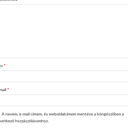
*
év
*
mail
A nevem, e-mail címem, és weboldalcímem mentése a böngészőben a
vetkező hozzászólásomhoz.