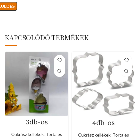
KAPCSOLÓDÓ TERMÉKEK
3db-os
4db-os
rozsdamentes
rozsdamentes
kiszúró készlet
kiszúró készlet
Cukrász kellékek
,
Torta és
Cukrász kellékek
,
Torta és
fagyi és muffin