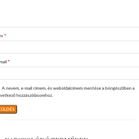
*
év
*
mail
A nevem, e-mail címem, és weboldalcímem mentése a böngészőben a
vetkező hozzászólásomhoz.