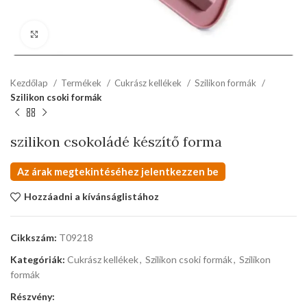
kattints a kinagyításhoz
Kezdőlap
Termékek
Cukrász kellékek
Szilikon formák
Szilikon csoki formák
szilikon csokoládé készítő forma
Az árak megtekintéséhez jelentkezzen be
Hozzáadni a kívánságlistához
Cikkszám:
T09218
Kategóriák:
Cukrász kellékek
,
Szilikon csoki formák
,
Szilikon
formák
Részvény: