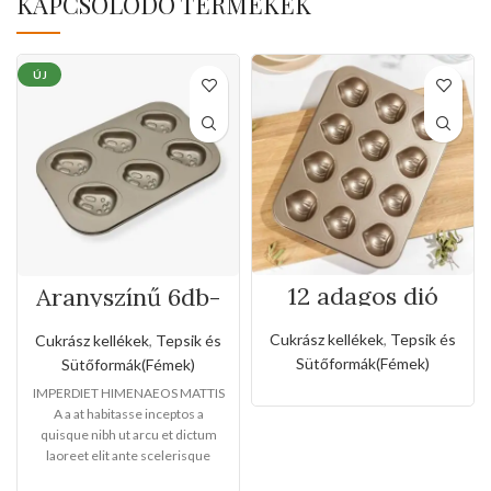
KAPCSOLÓDÓ TERMÉKEK
ÚJ
12 adagos dió
Aranyszínű 6db-
formájú tepsi
os nyuszi formájú
tepsi
Cukrász kellékek
,
Tepsik és
Cukrász kellékek
,
Tepsik és
Sütőformák(Fémek)
Sütőformák(Fémek)
IMPERDIET HIMENAEOS MATTIS
A a at habitasse inceptos a
quisque nibh ut arcu et dictum
laoreet elit ante scelerisque
libero