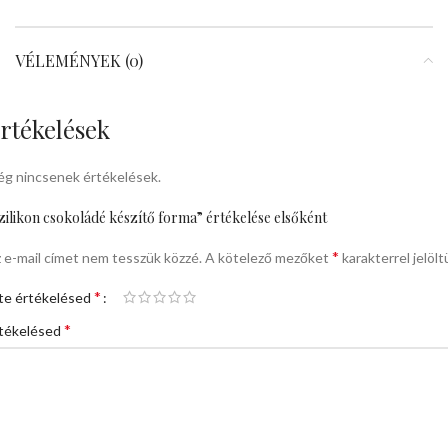
VÉLEMÉNYEK (0)
rtékelések
g nincsenek értékelések.
zilikon csokoládé készítő forma” értékelése elsőként
*
 e-mail címet nem tesszük közzé.
A kötelező mezőket
karakterrel jelölt
*
te értékelésed
*
tékelésed