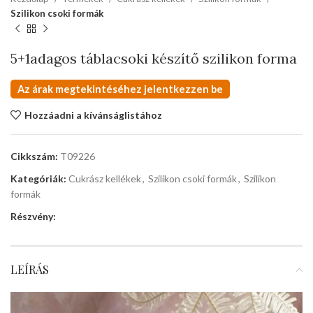
Szilikon csoki formák
5+1adagos táblacsoki készítő szilikon forma
Az árak megtekintéséhez jelentkezzen be
Hozzáadni a kívánságlistához
Cikkszám:
T09226
Kategóriák:
Cukrász kellékek
,
Szilikon csoki formák
,
Szilikon
formák
Részvény:
LEÍRÁS