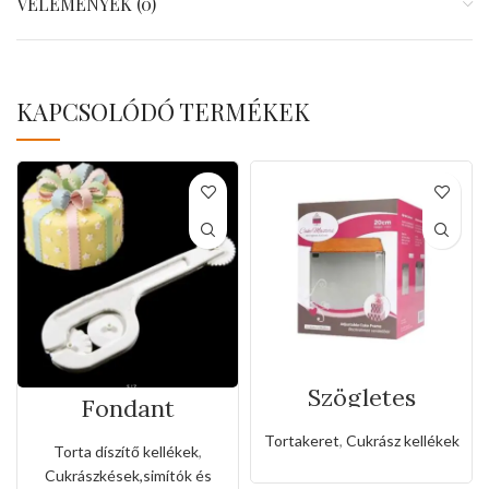
VÉLEMÉNYEK (0)
KAPCSOLÓDÓ TERMÉKEK
Szögletes
Fondant
rozsdamentes
mintázó,vágó
állítható
Tortakeret
,
Cukrász kellékek
eszköz(3féle
sütőkeret-20cm
Torta díszítő kellékek
,
fogaskerékkel)
Cukrászkések,simítók és