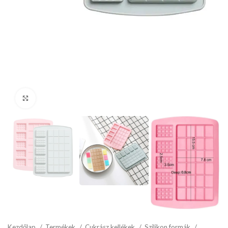
kattints a kinagyításhoz
Kezdőlap
Termékek
Cukrász kellékek
Szilikon formák