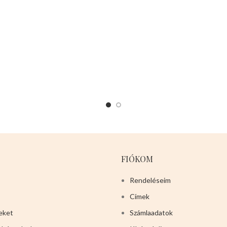
tisztítását is.
Mérete:
30cm
magas 12cm széles 4cm mély
FIÓKOM
Rendeléseim
Címek
eket
Számlaadatok