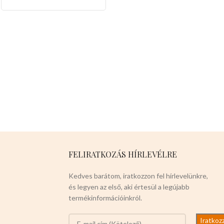
tisztítását is.
Mérete:
25cm
magas 9cm széles 3cm mély
FELIRATKOZÁS HÍRLEVÉLRE
Kedves barátom, iratkozzon fel hírlevelünkre,
és legyen az első, aki értesül a legújabb
termékinformációinkról.