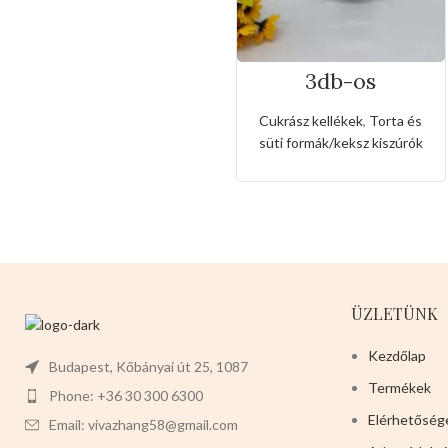
3db-os
rozsdamentes
kiszúró készlet
Cukrász kellékek
,
Torta és
szív,csillag és
süti formák/keksz kiszúrók
kerek alakkal
ÜZLETÜNK
Kezdőlap
Budapest, Kőbányai út 25, 1087
Termékek
Phone: +36 30 300 6300
Elérhetőség
Email: vivazhang58@gmail.com