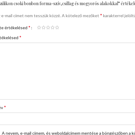
zilikon csoki bonbon forma-szív,csillag és mogyorós alakokkal” értékel
*
 e-mail címet nem tesszük közzé.
A kötelező mezőket
karakterrel jelölt
*
te értékelésed
*
tékelésed
*
év
A nevem, e-mail címem, és weboldalcímem mentése a böngészőben a k