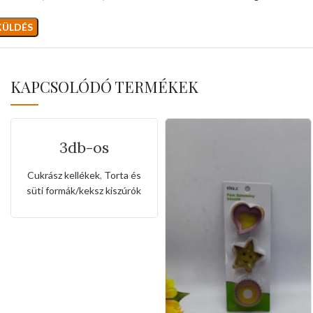
KAPCSOLÓDÓ TERMÉKEK
3db-os
rozsdamentes
kiszúró készlet
Cukrász kellékek
,
Torta és
nyuszi és maci
süti formák/keksz kiszúrók
alakkal