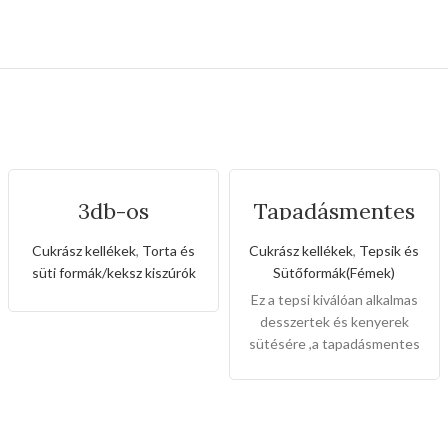
3db-os
Tapadásmentes
rozsdamentes
őzgerinc
kiszúró készlet
forma(Nagy
Cukrász kellékek
,
Torta és
Cukrász kellékek
,
Tepsik és
unikornis és
méret)
süti formák/keksz kiszúrók
Sütőformák(Fémek)
szivárvány alakkal
Ez a tepsi kiválóan alkalmas
desszertek és kenyerek
sütésére ,a tapadásmentes
bevonat könnyű gondozást
és karbantartást tesz
lehetővé, és könnyen
levehet,ez megkönnyíti a