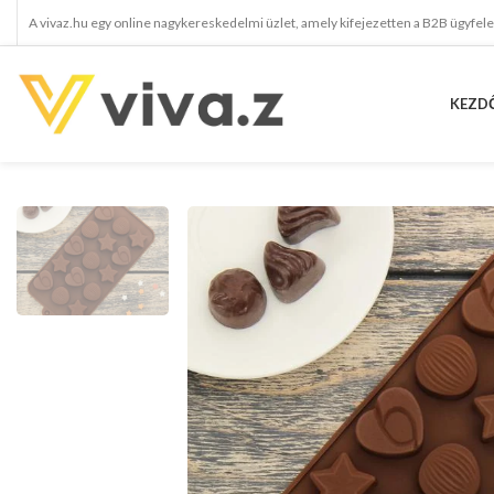
A vivaz.hu egy online nagykereskedelmi üzlet, amely kifejezetten a B2B ügyfel
KEZD