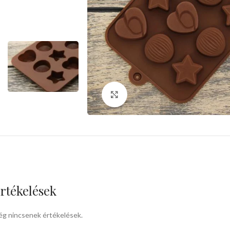
kattints a kinagyításhoz
rtékelések
g nincsenek értékelések.