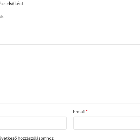
ése elsőként
ük
*
E-mail
övetkező hozzászólásomhoz.