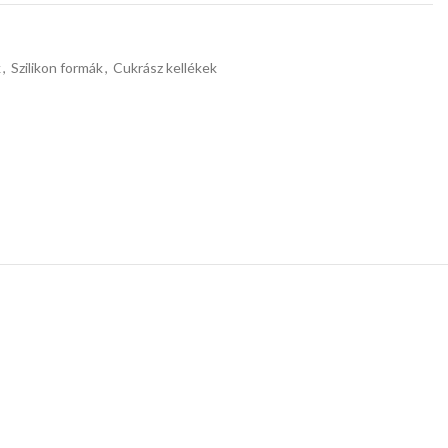
k
,
Szilikon formák
,
Cukrász kellékek