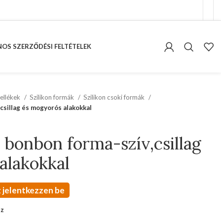
OS SZERZŐDÉSI FELTÉTELEK
ellékek
Szilikon formák
Szilikon csoki formák
,csillag és mogyorós alakokkal
i bonbon forma-szív,csillag
alakokkal
 jelentkezzen be
oz