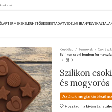
eknek szól
ŐLAP
TERMÉKEK
ELÉRHETŐSÉGEKET
ADATVÉDELMI IRÁNYELVEK
ÁLTALÁN
Kezdőlap
Termékek
Cukrász k
Szilikon csoki bonbon forma-szív
Szilikon csok
és mogyorós 
Az árak megtekintéséhez
Hozzáadni a kívánságlistáh