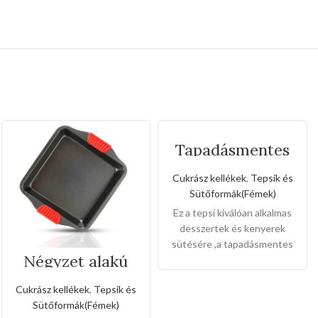
Tapadásmentes
őzgerinc
forma(Közepes
Cukrász kellékek
,
Tepsik és
méret)
Sütőformák(Fémek)
Ez a tepsi kiválóan alkalmas
desszertek és kenyerek
sütésére ,a tapadásmentes
Négyzet alakú
bevonat könnyű gondozást
tepsi szilikon
és karbantartást tesz
fogóval
Cukrász kellékek
,
Tepsik és
lehetővé, és könnyen
Sütőformák(Fémek)
levehet,ez megkönnyíti a