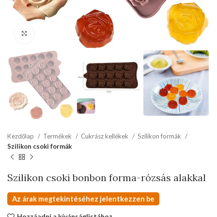
kattints a kinagyításhoz
Kezdőlap
Termékek
Cukrász kellékek
Szilikon formák
Szilikon csoki formák
Szilikon csoki bonbon forma-rózsás alakkal
Az árak megtekintéséhez jelentkezzen be
Hozzáadni a kívánságlistához