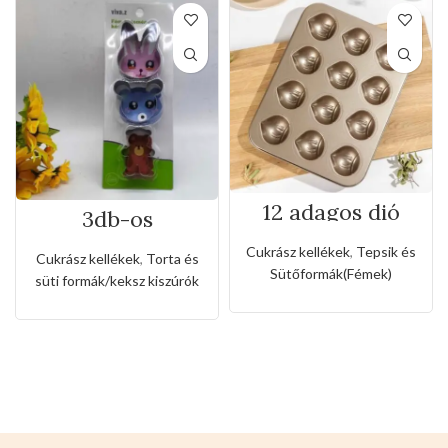
12 adagos dió
3db-os
formájú tepsi
rozsdamentes
kiszúró készlet
Cukrász kellékek
,
Tepsik és
Cukrász kellékek
,
Torta és
nyuszi és maci
Sütőformák(Fémek)
süti formák/keksz kiszúrók
alakkal