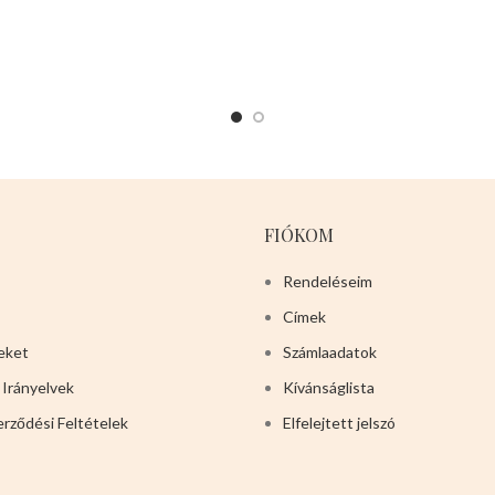
lehetővé, és könnyen
levehet,ez megkönnyíti a
tisztítását is.
Mérete:
30cm
magas 12cm széles 4cm mély
FIÓKOM
Rendeléseim
Címek
eket
Számlaadatok
 Irányelvek
Kívánságlista
erződési Feltételek
Elfelejtett jelszó