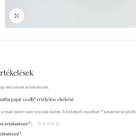
kattints a kinagyításhoz
rtékelések
g nincsenek értékelések.
uffin papír 120db” értékelése elsőként
*
 e-mail címet nem tesszük közzé.
A kötelező mezőket
karakterrel jelölt
*
te értékelésed
*
tékelésed