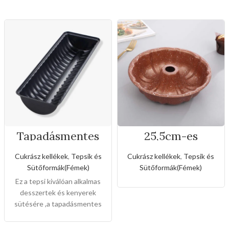
Tapadásmentes
25,5cm-es
őzgerinc
tapadásmentes
forma(Nagy
kuglóf sütőforma
Cukrász kellékek
,
Tepsik és
Cukrász kellékek
,
Tepsik és
méret)
Sütőformák(Fémek)
Sütőformák(Fémek)
Ez a tepsi kiválóan alkalmas
desszertek és kenyerek
sütésére ,a tapadásmentes
bevonat könnyű gondozást
és karbantartást tesz