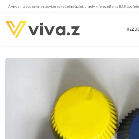
A vivaz.hu egy online nagykereskedelmi üzlet, amely kifejezetten a B2B ügyfel
KEZD