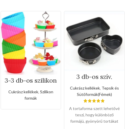
3 db-os szív,
3-3 db-os szilikon
kerek, téglalap
muffin forma
alakú tepsikészlet
Cukrász kellékek
,
Tepsik és
(Csatzárral )
Cukrász kellékek
,
Szilikon
Sütőformák(Fémek)
formák
A tortaforma szett lehetővé
teszi, hogy különböző
formájú, gyönyörű tortákat
készítsen, minden igényt