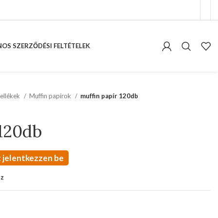
OS SZERZŐDÉSI FELTÉTELEK
ellékek
Muffin papírok
muffin papír 120db
 120db
 jelentkezzen be
oz