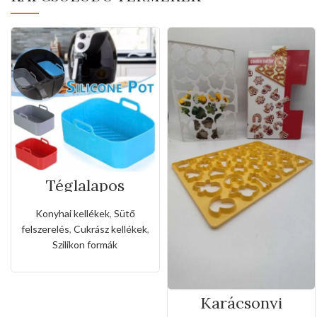
Téglalapos
szilikon forma
forró levegős
Konyhai kellékek
,
Sütő
sütőhöz
felszerelés
,
Cukrász kellékek
,
Szilikon formák
Karácsonyi
sütemény kiszúró