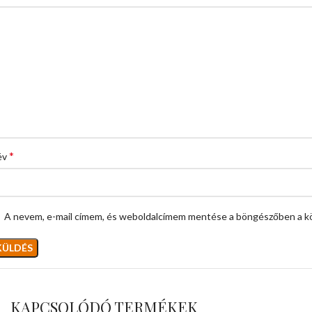
*
év
A nevem, e-mail címem, és weboldalcímem mentése a böngészőben a k
KAPCSOLÓDÓ TERMÉKEK