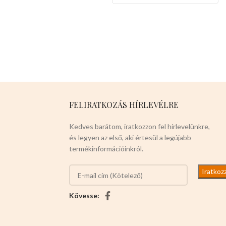
kielégít. Könnyen
használható: Az eltávolítható
fenékkel, a csatzár
kialakításával és a
tapadásmentes bevonattal
könnyen eltávolíthatja a
süteményt a formából,
anélkül, hogy károsítaná, és
kényelmesen
FELIRATKOZÁS HÍRLEVÉLRE
tisztítható.Széles körben
alkalmazható,alkalmas
Kedves barátom, iratkozzon fel hírlevelünkre,
mindenféle sütemény
és legyen az első, aki értesül a legújabb
készítésére.
Színei:
termékinformációinkról.
piros,zöld,lila,szürke,fekete,rózsas
Kövesse: