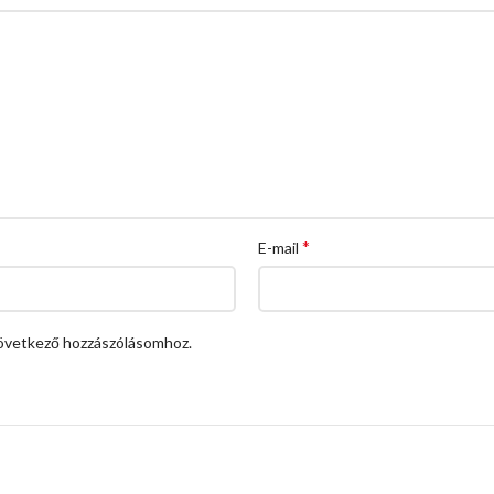
*
E-mail
övetkező hozzászólásomhoz.