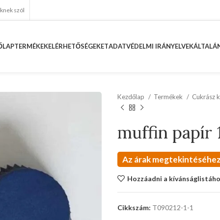
eknek szól
ŐLAP
TERMÉKEK
ELÉRHETŐSÉGEKET
ADATVÉDELMI IRÁNYELVEK
ÁLTALÁN
Kezdőlap
Termékek
Cukrász k
muffin papír
Az árak megtekintéséhez
Hozzáadni a kívánságlistáh
Cikkszám:
T090212-1-1