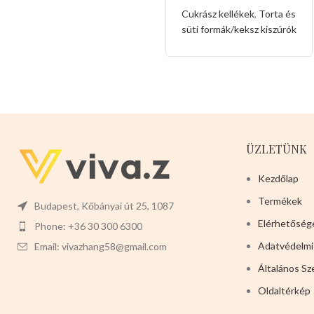
forma
Cukrász kellékek
,
Torta és
süti formák/keksz kiszúrók
ÜZLETÜNK
Kezdőlap
Termékek
Budapest, Kőbányai út 25, 1087
Elérhetőség
Phone: +36 30 300 6300
Adatvédelmi
Email: vivazhang58@gmail.com
Általános Sz
Oldaltérkép